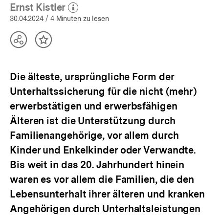
(Mehr zum Autor)
öffnen
Ernst Kistler
(Mehr zum Autor)
öffnen
30.04.2024
/ 4 Minuten zu lesen
Teilen
Inhalt
Optionen
merken
anzeigen
Die älteste, ursprüngliche Form der
Unterhaltssicherung für die nicht (mehr)
erwerbstätigen und erwerbsfähigen
Älteren ist die Unterstützung durch
Familienangehörige, vor allem durch
Kinder und Enkelkinder oder Verwandte.
Bis weit in das 20. Jahrhundert hinein
waren es vor allem die Familien, die den
Lebensunterhalt ihrer älteren und kranken
Angehörigen durch Unterhaltsleistungen