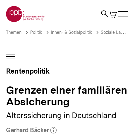
Direkt
Zur Startseite der bpb
zum
0
Artikel
Sho
Seiteninhalt
im
Naviga
Suche
springen
War
öffne
öffnen
öff
Pfadnavigation
Grenzen
Brotkrümelnavigation
Themen
Politik
Innen- & Sozialpolitik
Soziale Lage
einer
familiären
Absicherung
|
INHALTSNAVIGATION
Rentenpolitik
ÖFFNEN
|
Rentenpolitik
bpb.de
Grenzen einer familiären
Absicherung
Alterssicherung in Deutschland
Gerhard Bäcker