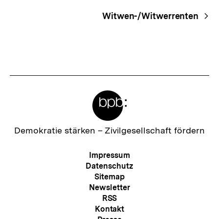
Navigation
Witwen-/Witwerrenten
Meta-
Links
Zur
Demokratie stärken –
Zivilgesellschaft fördern
Startseite
der
Meta-
Impressum
bpb
Navigation
Datenschutz
Sitemap
Newsletter
RSS
Kontakt