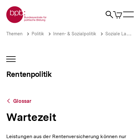
Direkt
Zur Startseite der bpb
zum
0
Artikel
Sho
Seiteninhalt
im
Naviga
Suche
springen
War
öffne
öffnen
öff
Pfadnavigation
Wartezeit
Brotkrümelnavigation
Themen
Politik
Innen- & Sozialpolitik
Soziale Lage
|
Rentenpolitik
|
bpb.de
INHALTSNAVIGATION
ÖFFNEN
Rentenpolitik
Zurück
Glossar
zur
Übersicht
Wartezeit
Leistungen aus der Rentenversicherung können nur