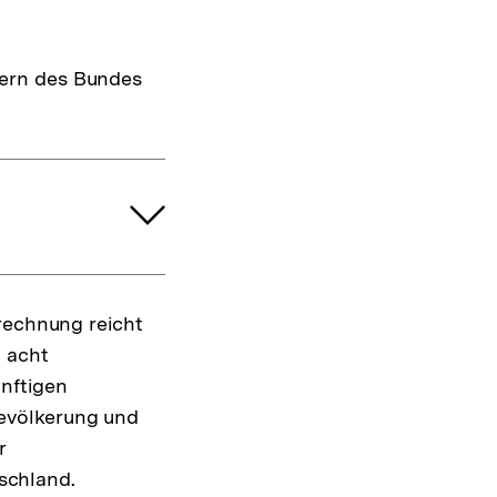
tern des Bundes
erechnung reicht
d acht
nftigen
evölkerung und
r
schland.