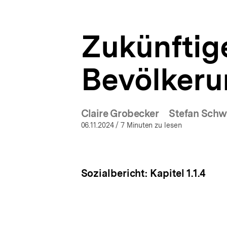
a
ÖFFNEN
t
i
Zukünftig
o
n
Bevölkeru
Claire Grobecker
Stefan Schw
06.11.2024
/ 7 Minuten zu lesen
Sozialbericht: Kapitel 1.1.4