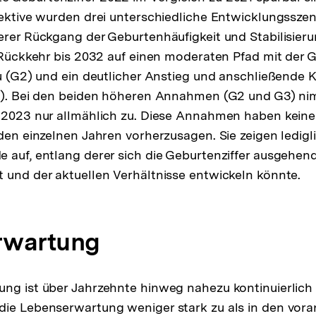
pektive wurden drei unterschiedliche Entwicklungsszen
erer Rückgang der Geburtenhäufigkeit und Stabilisieru
e Rückkehr bis 2032 auf einen moderaten Pfad mit der G
au (G2) und ein deutlicher Anstieg und anschließende K
G3). Bei den beiden höheren Annahmen (G2 und G3) ni
 2023 nur allmählich zu. Diese Annahmen haben keine
 den einzelnen Jahren vorherzusagen. Sie zeigen ledigl
 auf, entlang derer sich die Geburtenziffer ausgehen
 und der aktuellen Verhältnisse entwickeln könnte.
rwartung
ng ist über Jahrzehnte hinweg nahezu kontinuierlich 
die Lebenserwartung weniger stark zu als in den vo