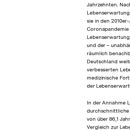
Jahrzehnten. Nac
Lebenserwartung b
sie in den 2010er
Coronapandemie k
Lebenserwartung. 
und der – unabhä
räumlich benachb
Deutschland weite
verbesserten Leb
medizinische Fort
der Lebenserwart
In der Annahme L1
durchschnittliche
von über 86,1 Jah
Vergleich zur Leb