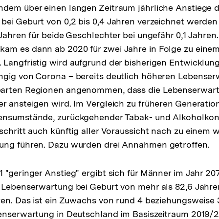
hdem über einen langen Zeitraum jährliche Anstiege d
ei Geburt von 0,2 bis 0,4 Jahren verzeichnet werden
-Jahren für beide Geschlechter bei ungefähr 0,1 Jahren
am es dann ab 2020 für zwei Jahre in Folge zu eine
Langfristig wird aufgrund der bisherigen Entwicklun
ngig von Corona – bereits deutlich höheren Lebenserw
arten Regionen angenommen, dass die Lebenserwart
r ansteigen wird. Im Vergleich zu früheren Generati
ensumstände, zurückgehender Tabak- und Alkoholko
schritt auch künftig aller Voraussicht nach zu einem 
ung führen. Dazu wurden drei Annahmen getroffen.
 "geringer Anstieg" ergibt sich für Männer im Jahr 20
 Lebenserwartung bei Geburt von mehr als 82,6 Jahre
ren. Das ist ein Zuwachs von rund 4 beziehungsweise 
enserwartung in Deutschland im Basiszeitraum 2019/2