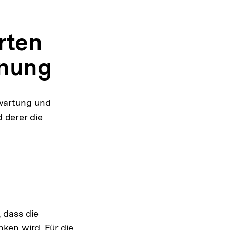
rten
hnung
wartung und
derer die
 dass die
ken wird. Für die