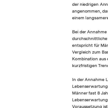
der niedrigen Ann
angenommen, dass 
einem langsamere
Bei der Annahme 
durchschnittliche
entspricht für Mä
Vergleich zum Bas
Kombination aus d
kurzfristigen Tre
In der Annahme L3
Lebenserwartung v
Männer fast 8 Jah
Lebenserwartungs
Voraussetzung ist