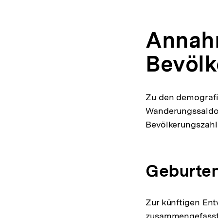
Annahm
Bevöl
Zu den demografi
Wanderungssaldo 
Bevölkerungszahl
Geburten
Zur künftigen En
zusammengefasste 