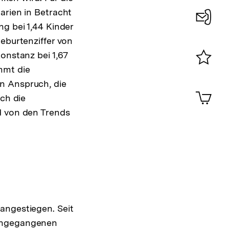
arien in Betracht
ng bei 1,44 Kinder
Konta
eburtenziffer von
0
onstanz bei 1,67
mmt die
Merklist
n Anspruch, die
ansehen
0
Artik
ich die
im
d von den Trends
Shop-
Warenko
ansehen
angestiegen. Seit
rangegangenen