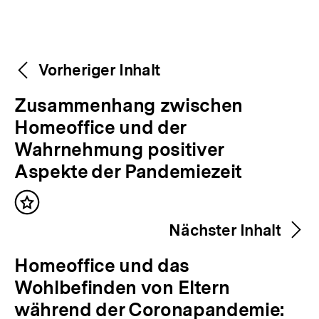
Weitere
Content-
Vorheriger Inhalt
Navigation
Inhalte
V
Zusammenhang zwischen
o
Homeoffice und der
r
Wahrnehmung positiver
h
Aspekte der Pandemiezeit
e
Inhalt
r
merken
Nächster Inhalt
i
g
N
Homeoffice und das
e
ä
Wohlbefinden von Eltern
r
c
während der Coronapandemie: