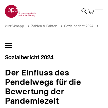
Direkt
Zur Startseite der bpb
zum
0
Artikel
Sho
Seiteninhalt
im
Naviga
Suche
springen
War
öffne
öffnen
öff
Pfadnavigation
Der
Brotkrümelnavigation
kurz&knapp
Zahlen & Fakten
Sozialbericht 2024
Arbe
Einfluss
des
Pendelwegs
für
INHALTSNAVIGATION
die
ÖFFNEN
Bewertung
Sozialbericht 2024
der
Pandemiezeit
|
Der Einfluss des
Sozialbericht
2024
Pendelwegs für die
|
bpb.de
Bewertung der
Pandemiezeit