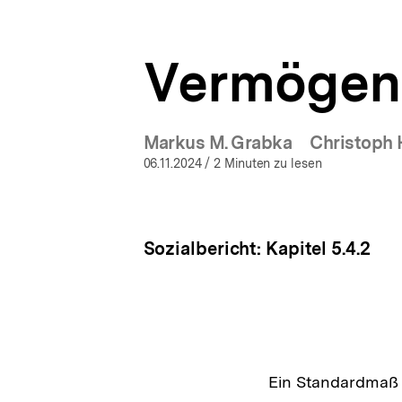
a
ÖFFNEN
t
i
Vermögens
o
n
Markus M. Grabka
Christoph 
06.11.2024
/ 2 Minuten zu lesen
Sozialbericht: Kapitel 5.4.2
Ein Standardmaß z