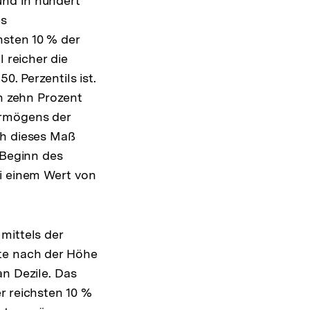
und in hundert
es
hsten 10 % der
 reicher die
0. Perzentils ist.
en zehn Prozent
ermögens der
ch dieses Maß
 Beginn des
ei einem Wert von
mittels der
lte nach der Höhe
an Dezile. Das
r reichsten 10 %