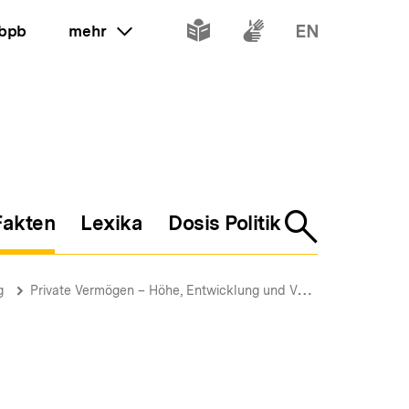
Inhalte
Inhalte
Inhalte
 bpb
mehr
ein oder ausklappen
in
in
in
leichter
Gebärdenspr
Englisch
Sprache
Fakten
Lexika
Dosis Politik
Suche
öffnen
g
Private Vermögen – Höhe, Entwicklung und Verteilung
Verm