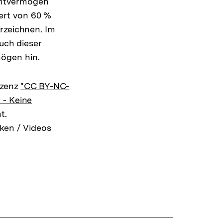
amtvermögen
ert von 60 %
rzeichnen. Im
auch dieser
ögen hin.
izenz
"CC BY-NC-
 - Keine
t.
ken / Videos