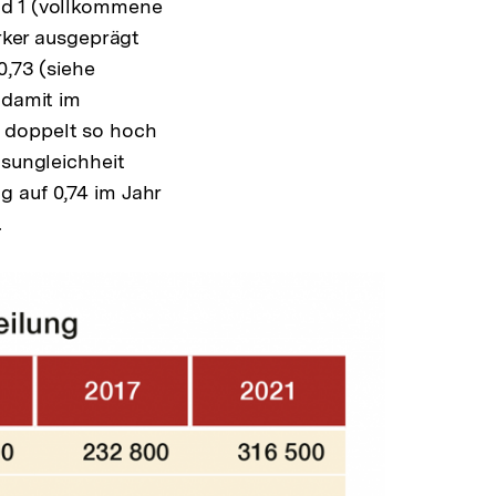
nd 1 (vollkommene
ärker ausgeprägt
0,73 (siehe
 damit im
s doppelt so hoch
nsungleichheit
g auf 0,74 im Jahr
.