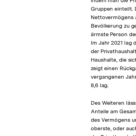
indem man die Pr
Gruppen einteilt.
Nettovermögens an
Bevölkerung zu geh
ärmste Person des 
Im Jahr 2021 lag 
der Privathausha
Haushalte, die si
zeigt einen Rückg
vergangenen Jahrz
8,6 lag.
Des Weiteren läss
Anteile am Gesam
des Vermögens und
oberste, oder auc