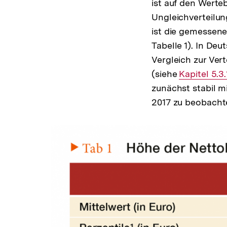
ist auf den Werte
Ungleichverteilung
ist die gemessene 
Tabelle 1). In De
Vergleich zur Ve
(siehe
Interner
Kapitel 5.3.
zunächst stabil m
Link:
2017 zu beobachten