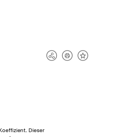
Artikel
Teilen
Inhalt
drucken
Optionen
merken
anzeigen
effizient. Dieser