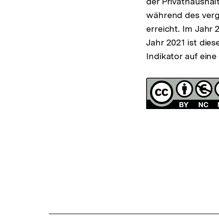
der Privathausha
während des verg
erreicht. Im Jahr
Jahr 2021 ist dies
Indikator auf ei
Fussnoten
Lizenz