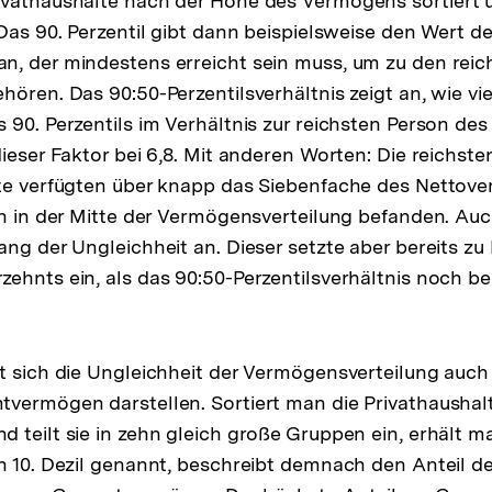
ivathaushalte nach der Höhe des Vermögens sortiert 
 Das 90. Perzentil gibt dann beispielsweise den Wert d
, der mindestens erreicht sein muss, um zu den reic
ören. Das 90:50-Perzentilsverhältnis zeigt an, wie viel
90. Perzentils im Verhältnis zur reichsten Person des 5
dieser Faktor bei 6,8. Mit anderen Worten: Die reichst
lte verfügten über knapp das Siebenfache des Nettov
ch in der Mitte der Vermögensverteilung befanden. Au
ang der Ungleichheit an. Dieser setzte aber bereits zu
ehnts ein, als das 90:50-Perzentilsverhältnis noch b
t sich die Ungleichheit der Vermögensverteilung auch 
tvermögen darstellen. Sortiert man die Privathausha
 teilt sie in zehn gleich große Gruppen ein, erhält m
h 10. Dezil genannt, beschreibt demnach den Anteil de