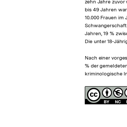
zehn Jahre zuvor 
bis 49 Jahren war
10.000 Frauen im 
Schwangerschafts
Jahren, 19 % zwis
Die unter 18-Jähr
Nach einer vorge
% der gemeldete
kriminologische I
Fussnoten
Lizenz