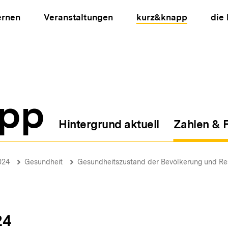
ernen
Veranstaltungen
kurz&knapp
die
pp
Hintergrund aktuell
Zahlen & 
ion
024
Gesundheit
Gesundheits­zustand der Bevölkerung und R
24