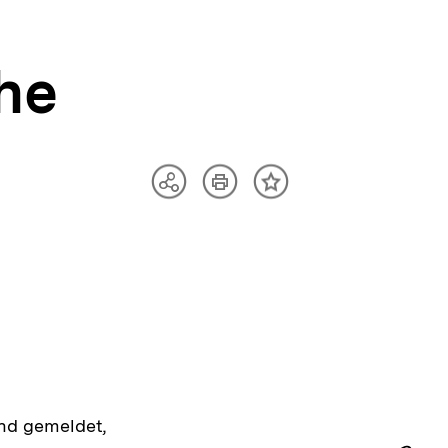
he
Artikel
Teilen
Inhalt
drucken
Optionen
merken
anzeigen
nd gemeldet,