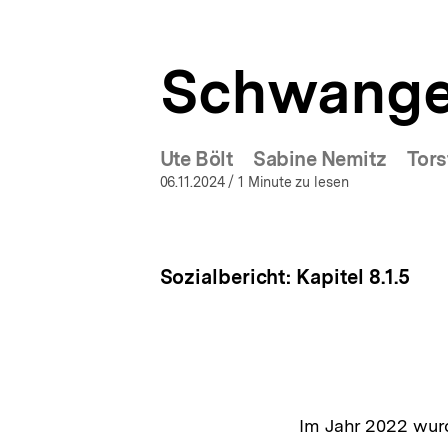
a
ÖFFNEN
t
i
Schwange
o
n
Ute Bölt
Sabine Nemitz
Tors
06.11.2024
/ 1 Minute zu lesen
Sozialbericht: Kapitel 8.1.5
Im Jahr 2022 wur