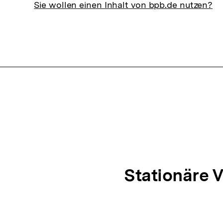
Sie wollen einen Inhalt von bpb.de nutzen?
N
Stationäre 
n
ä
c