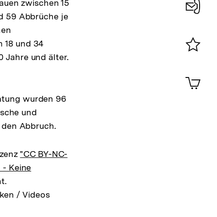
Frauen zwischen 15
nd 59 Abbrüche je
Konta
nen
0
n 18 und 34
 Jahre und älter.
Merklist
ansehen
0
Artik
im
ratung wurden 96
Shop-
Warenko
ische und
ansehen
r den Abbruch.
izenz
"CC BY-NC-
 - Keine
t.
ken / Videos