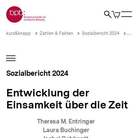
Direkt
Zur Startseite der bpb
zum
0
Artikel
Sho
Seiteninhalt
im
Naviga
Suche
springen
War
öffne
öffnen
öff
Pfadnavigation
Entwicklung
Brotkrümelnavigation
kurz&knapp
Zahlen & Fakten
Sozialbericht 2024
Sozi
der
Einsamkeit
über
die
INHALTSNAVIGATION
Zeit
ÖFFNEN
|
Sozialbericht 2024
Sozialbericht
2024
|
Entwicklung der
bpb.de
Einsamkeit über die Zeit
Theresa M. Entringer
Laura Buchinger