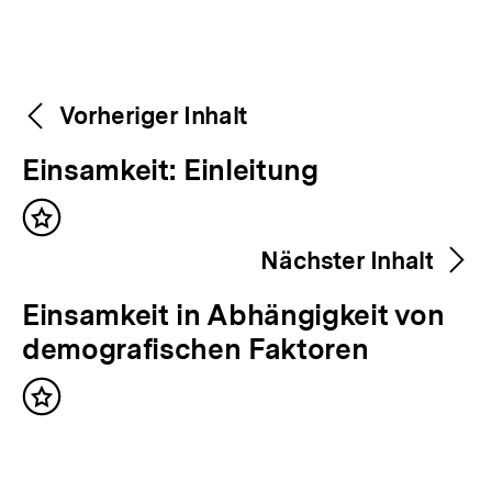
Weitere
Content-
Vorheriger Inhalt
Navigation
Inhalte
V
Einsamkeit: Einleitung
o
Inhalt
r
merken
Nächster Inhalt
h
e
N
Einsamkeit in Abhängigkeit von
r
ä
demografischen Faktoren
i
c
g
Inhalt
h
merken
e
s
r
t