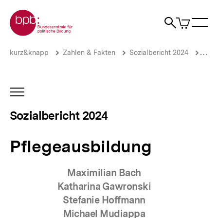
Direkt
Zur Startseite der bpb
zum
0
Artikel
Sho
Seiteninhalt
im
Naviga
Suche
springen
War
öffne
öffnen
öff
Pfadnavigation
Pflegeausbildung
Brotkrümelnavigation
kurz&knapp
Zahlen & Fakten
Sozialbericht 2024
Bild
|
Sozialbericht
2024
|
INHALTSNAVIGATION
bpb.de
ÖFFNEN
Sozialbericht 2024
Pflegeausbildung
Maximilian Bach
Katharina Gawronski
Stefanie Hoffmann
Michael Mudiappa