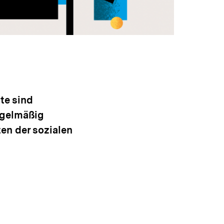
te sind
egelmäßig
en der sozialen