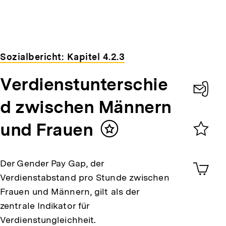
Sozialbericht: Kapitel 4.2.3
Verdienstunterschie
d ­zwischen Männern
Konta
0
und Frauen
Inhalt
merken
Merklist
ansehen
0
Der Gender Pay Gap, der
Artik
im
Verdienstabstand pro Stunde zwischen
Shop-
Frauen und Männern, gilt als der
Warenko
ansehen
zentrale Indikator für
Verdienstungleichheit.