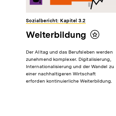
Sozialbericht: Kapitel 3.2
n
Weiterbildung
Inhalt
merken
Der Alltag und das Berufsleben werden
tli
zunehmend komplexer. Digitalisierung,
Internationalisierung und der Wandel zu
t
einer nachhaltigeren Wirtschaft
en
erforden kontinuierliche Weiterbildung.
n in
le
g
r