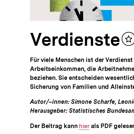
Verdienste
In
m
Für viele Menschen ist der Verdienst
Arbeitseinkommen, die Arbeitnehmer
beziehen. Sie entscheiden wesentlic
Sicherung von Familien und Alleins
Autor/–innen: Simone Scharfe, Leoni
Herausgeber: Statistisches Bundesam
Der Beitrag kann
Interner
hier
als PDF gelese