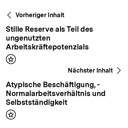
Weitere
Content-
Vorheriger Inhalt
Navigation
Inhalte
V
Stille Reserve als Teil des
o
ungenutzten
r
Arbeitskräftepotenzials
h
Inhalt
e
merken
Nächster Inhalt
r
i
N
Atypische Beschäftigung, ­
g
ä
Normalarbeitsverhältnis und
e
c
Selbstständigkeit
r
h
I
Inhalt
s
merken
n