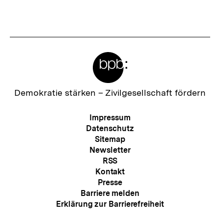
t
h
e
a
r
l
I
t
Meta-
n
:
Links
h
a
Zur
Demokratie stärken –
Zivilgesellschaft fördern
Startseite
l
der
Meta-
Impressum
t
bpb
Navigation
Datenschutz
:
Sitemap
Newsletter
RSS
Kontakt
Presse
Barriere melden
Erklärung zur Barrierefreiheit