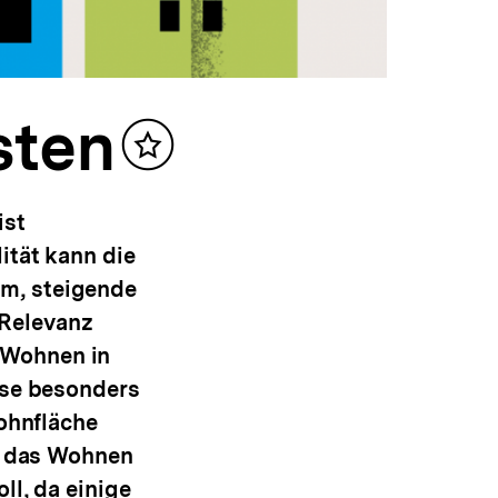
sten
Inhalt
merken
ist
ität kann die
um, steigende
Relevanz
 Wohnen in
ise besonders
Wohnfläche
ür das Wohnen
ll, da einige