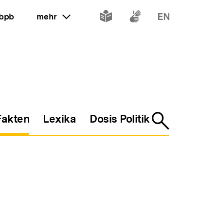
Inhalte
Inhalte
Inhalte
 bpb
mehr
ein oder ausklappen
in
in
in
leichter
Gebärdenspr
Englisch
Sprache
Fakten
Lexika
Dosis Politik
Suche
öffnen