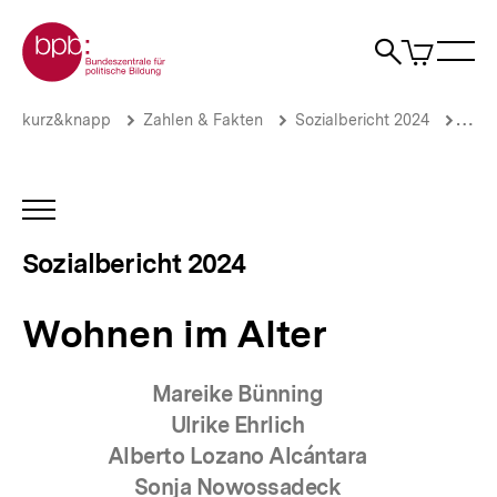
Direkt
Zur Startseite der bpb
zum
0
Artikel
Sho
Seiteninhalt
im
Naviga
Suche
springen
War
öffne
öffnen
öff
Pfadnavigation
Wohnen
Brotkrümelnavigation
kurz&knapp
Zahlen & Fakten
Sozialbericht 2024
Fami
im
Alter
|
Sozialbericht
INHALTSNAVIGATION
2024
ÖFFNEN
|
Sozialbericht 2024
bpb.de
Wohnen im Alter
Mareike Bünning
Ulrike Ehrlich
Alberto Lozano Alcántara
Sonja Nowossadeck