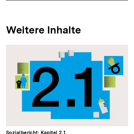
Weitere Inhalte
Inhaltskarousell
Inhaltskarussell
für
überspringen
weitere
Inhalte
Sozialbericht: Kapitel 2.1