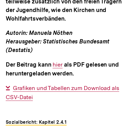
teilweise zusätzlich von den freien Trägern
der Jugendhilfe, wie den Kirchen und
Wohlfahrtsverbänden.
Autorin: Manuela Nöthen
Herausgeber: Statistisches Bundesamt
(Destatis)
Der Beitrag kann
Interner
hier
als PDF gelesen und
heruntergeladen werden.
Link:
Interner
Grafiken und Tabellen zum Download als
CSV-Datei
Link:
Sozialbericht: Kapitel 2.4.1