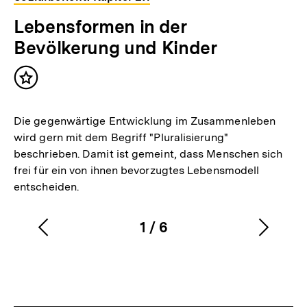
Lebensformen in der
Bevölkerung und Kinder
Inhalt
merken
Die gegenwärtige Entwicklung im Zusammenleben
wird gern mit dem Begriff "Pluralisierung"
beschrieben. Damit ist gemeint, dass Menschen sich
frei für ein von ihnen bevorzugtes Lebensmodell
entscheiden.
1
/
6
Vorherigen
Nächs
Karussellinhalt
von
Inhalt
Inhalt
anzeigen
anzei