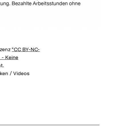
izenz
"CC BY-NC-
 - Keine
t.
ken / Videos