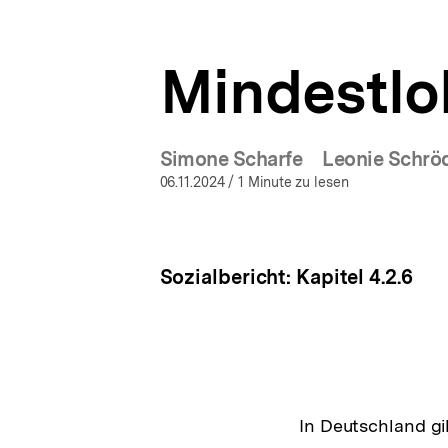
a
ÖFFNEN
t
i
Mindestlo
o
n
Simone Scharfe
Leonie Schrö
06.11.2024
/ 1 Minute zu lesen
Sozialbericht: Kapitel 4.2.6
In Deutschland gi