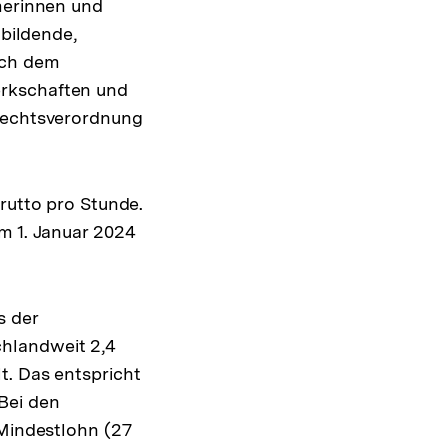
hmerinnen und
bildende,
ach dem
erkschaften und
 Rechtsverordnung
brutto pro Stunde.
m 1. Januar 2024
s der
chlandweit 2,4
t. Das entspricht
Bei den
 Mindestlohn (27