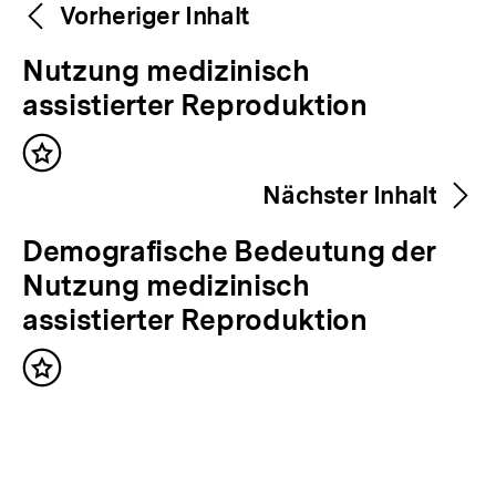
Weitere
Content-
Vorheriger Inhalt
Navigation
Inhalte
V
Nutzung medizinisch
o
assistierter Reproduktion
r
Inhalt
h
merken
Nächster Inhalt
e
r
N
Demografische Bedeutung der
i
ä
Nutzung medizinisch
g
c
assistierter Reproduktion
e
h
r
Inhalt
s
merken
I
t
n
e
h
r