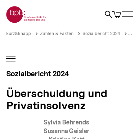
Direkt
Zur Startseite der bpb
zum
0
Artikel
Sho
Seiteninhalt
im
Naviga
Suche
springen
War
öffne
öffnen
öff
Pfadnavigation
Überschuldung
Brotkrümelnavigation
kurz&knapp
Zahlen & Fakten
Sozialbericht 2024
Priv
und
Privatinsolvenz
|
Sozialbericht
INHALTSNAVIGATION
2024
ÖFFNEN
|
Sozialbericht 2024
bpb.de
Überschuldung und
Privatinsolvenz
Sylvia Behrends
Susann a Geisler