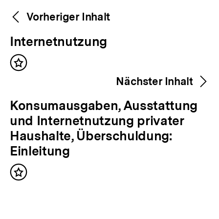
Weitere
Content-
Vorheriger Inhalt
Navigation
Inhalte
V
Internetnutzung
o
Inhalt
r
merken
Nächster Inhalt
h
e
N
Konsumausgaben, Ausstattung
r
ä
und Internetnutzung privater
i
c
Haushalte, Überschuldung:
g
h
Einleitung
e
s
r
Inhalt
t
merken
I
e
n
r