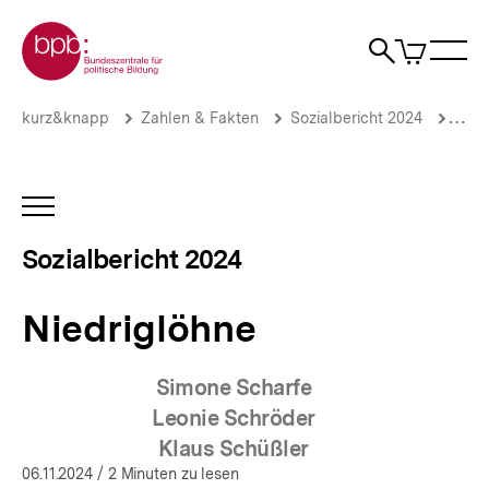
Direkt
Zur Startseite der bpb
zum
0
Artikel
Sho
Seiteninhalt
im
Naviga
Suche
springen
War
öffne
öffnen
öff
Pfadnavigation
Niedriglöhne
Brotkrümelnavigation
kurz&knapp
Zahlen & Fakten
Sozialbericht 2024
Arbe
|
Sozialbericht
2024
|
INHALTSNAVIGATION
bpb.de
ÖFFNEN
Sozialbericht 2024
Niedriglöhne
Simone Scharfe
Leonie Schröder
Klaus Schüßler
06.11.2024
/ 2 Minuten zu lesen