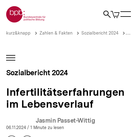
Direkt
Zur Startseite der bpb
zum
0
Artikel
Sho
Seiteninhalt
im
Naviga
Suche
springen
War
öffne
öffnen
öff
Pfadnavigation
Infertilitätserfahrungen
Brotkrümelnavigation
kurz&knapp
Zahlen & Fakten
Sozialbericht 2024
Fami
im
Lebensverlauf
|
Sozialbericht
INHALTSNAVIGATION
2024
ÖFFNEN
|
Sozialbericht 2024
bpb.de
Infertilitätserfahrungen
im Lebensverlauf
Jasmin Passet-Wittig
06.11.2024
/ 1 Minute zu lesen