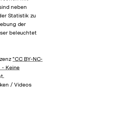
 sind neben
er Statistik zu
hebung der
ser beleuchtet
izenz
"CC BY-NC-
 - Keine
t.
ken / Videos