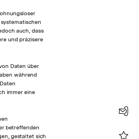
wohnungsloser
ur systematischen
jedoch auch, dass
ere und präzisere
 von Daten über
haben während
 Daten
och immer eine
nen
Konta
der betreffenden
0
en, gestaltet sich