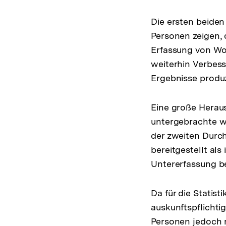
Die ersten beiden
Personen zeigen, d
Erfassung von Woh
weiterhin Verbess
Ergebnisse produ
Eine große Heraus
untergebrachte w
der zweiten Durc
bereitgestellt al
Untererfassung be
Da für die Statis
auskunftspflichti
Personen jedoch m