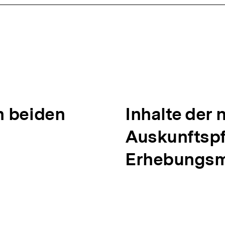
n beiden
N
Inhalte der 
ä
Auskunftspf
c
Erhebungs
h
s