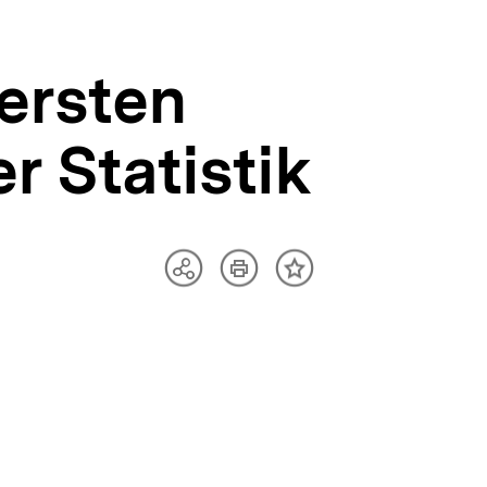
 ersten
 Statistik
Artikel
Teilen
Inhalt
drucken
Optionen
merken
anzeigen