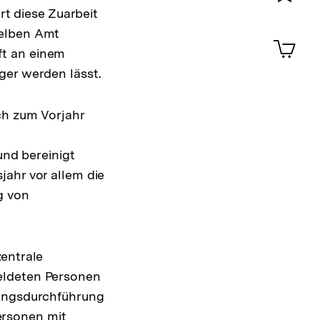
rt diese Zuarbeit
Merklist
ansehen
selben Amt
0
Artik
im
ft an einem
Shop-
ger werden lässt.
Warenko
ansehen
ch zum Vorjahr
und bereinigt
jahr vor allem die
g von
zentrale
eldeten Personen
bungsdurchführung
ersonen mit