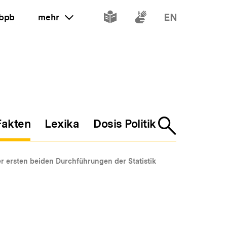
Inhalte
Inhalte
Inhalte
 bpb
mehr
ein oder ausklappen
in
in
in
leichter
Gebärdenspr
Englisch
Sprache
Fakten
Lexika
Dosis Politik
Suche
öffnen
r ersten beiden Durchführungen der Statistik