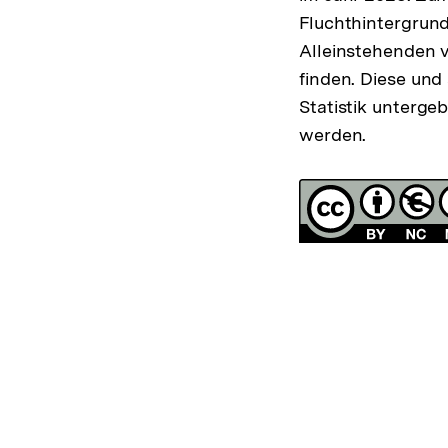
Fluchthintergrund
Alleinstehenden vo
finden. Diese und
Statistik unterge
werden.
Fussnoten
Lizenz