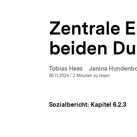
|
a
ÖFFNEN
Sozialbericht
t
2024
i
|
Zentrale E
o
bpb.de
n
beiden Du
Tobias Hees
Janina Hundenb
06.11.2024
/ 2 Minuten zu lesen
Sozialbericht: Kapitel 6.2.3