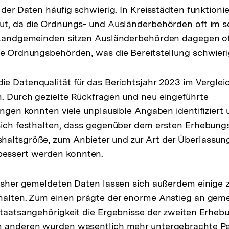
 der Daten häufig schwierig. In Kreisstädten funktionie
gut, da die Ordnungs- und Ausländerbehörden oft im 
n Landgemeinden sitzen Ausländerbehörden dagegen o
ie Ordnungsbehörden, was die Bereitstellung schwieri
e Datenqualität für das Berichtsjahr 2023 im Verglei
. Durch gezielte Rückfragen und neu eingeführte
ungen konnten viele unplausible Angaben identifiziert 
sich festhalten, dass gegenüber dem ersten Erhebungs
haltsgröße, zum Anbieter und zur Art der Überlassun
essert werden konnten.
bisher gemeldeten Daten lassen sich außerdem einige 
thalten. Zum einen prägte der enorme Anstieg an gem
Staatsangehörigkeit die Ergebnisse der zweiten Erhe
m anderen wurden wesentlich mehr untergebrachte P