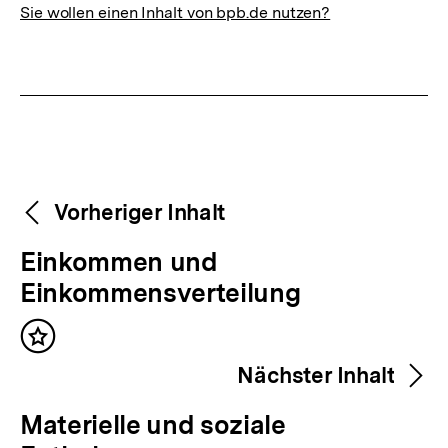
Sie wollen einen Inhalt von bpb.de nutzen?
Weitere
Content-
Vorheriger Inhalt
Navigation
Inhalte
V
Einkommen und
o
Einkommensverteilung
r
Inhalt
h
merken
Nächster Inhalt
e
r
N
Materielle und soziale
i