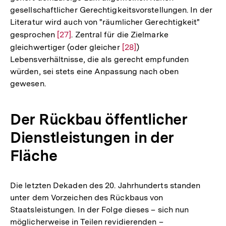
gesellschaftlicher Gerechtigkeitsvorstellungen. In der
Literatur wird auch von "räumlicher Gerechtigkeit"
gesprochen
Zur
[27]
. Zentral für die Zielmarke
gleichwertiger (oder gleicher
Auflösung
Zur
[28]
)
Lebensverhältnisse, die als gerecht empfunden
der
Auflösung
würden, sei stets eine Anpassung nach oben
Fußnote
der
gewesen.
Fußnote
Der Rückbau öffentlicher
Dienstleistungen in der
Fläche
Die letzten Dekaden des 20. Jahrhunderts standen
unter dem Vorzeichen des Rückbaus von
Staatsleistungen. In der Folge dieses – sich nun
möglicherweise in Teilen revidierenden –