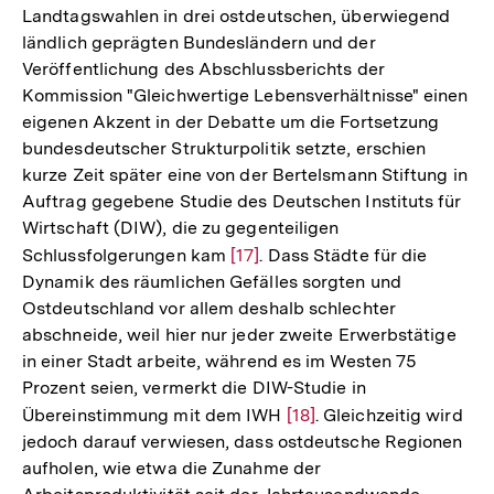
Fußnote
Landtagswahlen in drei ostdeutschen, überwiegend
ländlich geprägten Bundesländern und der
Veröffentlichung des Abschlussberichts der
Kommission "Gleichwertige Lebensverhältnisse" einen
eigenen Akzent in der Debatte um die Fortsetzung
bundesdeutscher Strukturpolitik setzte, erschien
kurze Zeit später eine von der Bertelsmann Stiftung in
Auftrag gegebene Studie des Deutschen Instituts für
Wirtschaft (DIW), die zu gegenteiligen
Schlussfolgerungen kam
Zur
[17]
. Dass Städte für die
Dynamik des räumlichen Gefälles sorgten und
Auflösung
Ostdeutschland vor allem deshalb schlechter
der
abschneide, weil hier nur jeder zweite Erwerbstätige
Fußnote
in einer Stadt arbeite, während es im Westen 75
Prozent seien, vermerkt die DIW-Studie in
Übereinstimmung mit dem IWH
Zur
[18]
. Gleichzeitig wird
jedoch darauf verwiesen, dass ostdeutsche Regionen
Auflösung
aufholen, wie etwa die Zunahme der
der