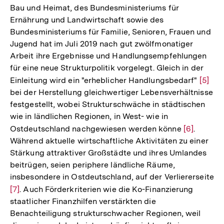
Bau und Heimat, des Bundesministeriums für
Ernährung und Landwirtschaft sowie des
Bundesministeriums für Familie, Senioren, Frauen und
Jugend hat im Juli 2019 nach gut zwölfmonatiger
Arbeit ihre Ergebnisse und Handlungsempfehlungen
für eine neue Strukturpolitik vorgelegt. Gleich in der
Einleitung wird ein "erheblicher Handlungsbedarf"
Zur
[5]
bei der Herstellung gleichwertiger Lebensverhältnisse
Auflö
festgestellt, wobei Strukturschwäche in städtischen
der
wie in ländlichen Regionen, in West- wie in
Fußno
Ostdeutschland nachgewiesen werden könne
Zur
[6]
.
Während aktuelle wirtschaftliche Aktivitäten zu einer
Auflösung
Stärkung attraktiver Großstädte und ihres Umlandes
der
beitrügen, seien periphere ländliche Räume,
Fußnote
insbesondere in Ostdeutschland, auf der Verliererseite
Zur
[7]
. Auch Förderkriterien wie die Ko-Finanzierung
staatlicher Finanzhilfen verstärkten die
Auflösung
Benachteiligung strukturschwacher Regionen, weil
der