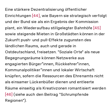
Fußnote
Eine stärkere Dezentralisierung öffentlicher
Einrichtungen
Zur
[44]
, wie Bayern sie strategisch verfolgt
und der Bund sie als ein Ergebnis der Kommission
Auflösung
plant, ein Wiederaufbau stillgelegter Bahnhöfe
Zur
[45]
der
sowie steigende Mieten in Großstädten können in der
Auflösun
Fußnote
Zukunft push- und pull-Effekte zugunsten des
der
ländlichen Raums, auch und gerade in
Fußnote
Ostdeutschland, freisetzen. "Soziale Orte" als neue
Begegnungsräume können Netzwerke aus
engagierten Bürger*innen, Rückkehrer*innen,
Kommunalpolitiker*innen und lokaler Wirtschaft
knüpfen, sofern die Ressourcen des Ehrenamts nicht
als einsamer Lückenbüßer dienen und entleerte
Räume einseitig als Kreativzonen romantisiert werden
Zu
[46]
(siehe auch den Beitrag "Schrumpfende
Au
Regionen").
de
Fu