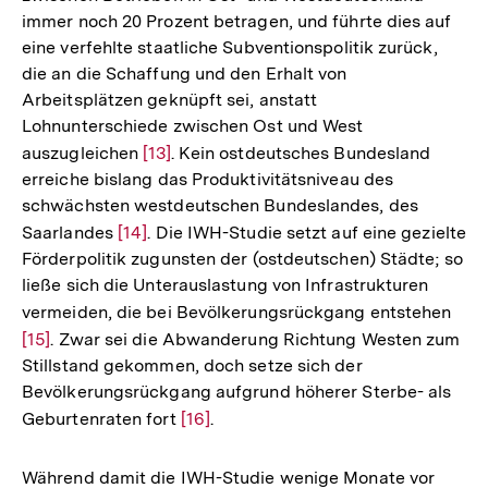
immer noch 20 Prozent betragen, und führte dies auf
eine verfehlte staatliche Subventionspolitik zurück,
die an die Schaffung und den Erhalt von
Arbeitsplätzen geknüpft sei, anstatt
Lohnunterschiede zwischen Ost und West
auszugleichen
Zur
[13]
. Kein ostdeutsches Bundesland
erreiche bislang das Produktivitätsniveau des
Auflösung
schwächsten westdeutschen Bundeslandes, des
der
Saarlandes
Zur
[14]
. Die IWH-Studie setzt auf eine gezielte
Fußnote
Förderpolitik zugunsten der (ostdeutschen) Städte; so
Auflösung
ließe sich die Unterauslastung von Infrastrukturen
der
vermeiden, die bei Bevölkerungsrückgang entstehen
Zur
Fußnote
[15]
. Zwar sei die Abwanderung Richtung Westen zum
Auf
Stillstand gekommen, doch setze sich der
der
Bevölkerungsrückgang aufgrund höherer Sterbe- als
Fuß
Geburtenraten fort
Zur
[16]
.
Auflösung
der
Während damit die IWH-Studie wenige Monate vor