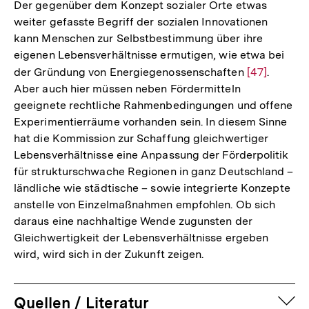
Der gegenüber dem Konzept sozialer Orte etwas
weiter gefasste Begriff der sozialen Innovationen
kann Menschen zur Selbstbestimmung über ihre
eigenen Lebensverhältnisse ermutigen, wie etwa bei
der Gründung von Energiegenossenschaften
Zur
[47]
.
Aber auch hier müssen neben Fördermitteln
Auflösung
geeignete rechtliche Rahmenbedingungen und offene
der
Experimentierräume vorhanden sein. In diesem Sinne
Fußnote
hat die Kommission zur Schaffung gleichwertiger
Lebensverhältnisse eine Anpassung der Förderpolitik
für strukturschwache Regionen in ganz Deutschland –
ländliche wie städtische – sowie integrierte Konzepte
anstelle von Einzelmaßnahmen empfohlen. Ob sich
daraus eine nachhaltige Wende zugunsten der
Gleichwertigkeit der Lebensverhältnisse ergeben
wird, wird sich in der Zukunft zeigen.
Zum
auf
Quellen / Literatur
Seite