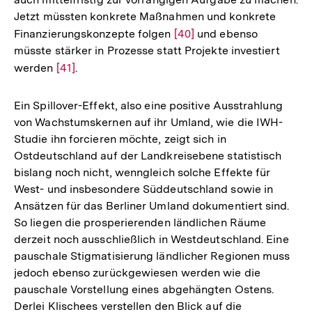
Jetzt müssten konkrete Maßnahmen und konkrete
Finanzierungskonzepte folgen
Zur
[40]
und ebenso
müsste stärker in Prozesse statt Projekte investiert
Auflösung
werden
Zur
[41]
.
der
Auflösung
Fußnote
der
Ein Spillover-Effekt, also eine positive Ausstrahlung
Fußnote
von Wachstumskernen auf ihr Umland, wie die IWH-
Studie ihn forcieren möchte, zeigt sich in
Ostdeutschland auf der Landkreisebene statistisch
bislang noch nicht, wenngleich solche Effekte für
West- und insbesondere Süddeutschland sowie in
Ansätzen für das Berliner Umland dokumentiert sind.
So liegen die prosperierenden ländlichen Räume
derzeit noch ausschließlich in Westdeutschland. Eine
pauschale Stigmatisierung ländlicher Regionen muss
jedoch ebenso zurückgewiesen werden wie die
pauschale Vorstellung eines abgehängten Ostens.
Derlei Klischees verstellen den Blick auf die