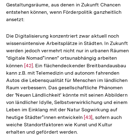
Gestaltungsräume, aus denen in Zukunft Chancen
entstehen können, wenn Förderpolitik ganzheitlich
ansetzt:
Die Digitalisierung konzentriert zwar aktuell noch
wissensintensive Arbeitsplätze in Städten. In Zukunft
werden jedoch vermehrt nicht nur in urbanen Räumen
"digitale Nomad*innen" ortsunabhängig arbeiten
können
Zur
[42]
. Ein flächendeckender Breitbandausbau
kann z.B. mit Telemedizin und autonom fahrenden
Auflösung
Autos die Lebensqualität für Menschen im ländlichen
der
Raum verbessern. Das gesellschaftliche Phänomen
Fußnote
der 'Neuen Ländlichkeit‘ könnte mit seinen Abbildern
von ländlicher Idylle, Selbstverwirklichung und einem
Leben im Einklang mit der Natur Sogwirkung auf
heutige Städter*innen entwickeln
Zur
[43]
, sofern auch
weiche Standortfaktoren wie Kunst und Kultur
Auflösung
erhalten und gefördert werden.
der