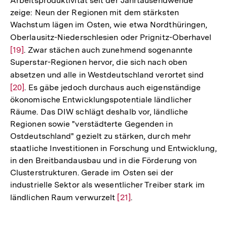
Arbeitsproduktivität seit der Jahrtausendwende
Fußnote
zeige: Neun der Regionen mit dem stärksten
Wachstum lägen im Osten, wie etwa Nordthüringen,
Oberlausitz-Niederschlesien oder Prignitz-Oberhavel
Zur
[19]
. Zwar stächen auch zunehmend sogenannte
Auf
Superstar-Regionen hervor, die sich nach oben
der
absetzen und alle in Westdeutschland verortet sind
Zur
Fuß
[20]
. Es gäbe jedoch durchaus auch eigenständige
Auflö
ökonomische Entwicklungspotentiale ländlicher
der
Räume. Das DIW schlägt deshalb vor, ländliche
Fußno
Regionen sowie "verstädterte Gegenden in
Ostdeutschland" gezielt zu stärken, durch mehr
staatliche Investitionen in Forschung und Entwicklung,
in den Breitbandausbau und in die Förderung von
Clusterstrukturen. Gerade im Osten sei der
industrielle Sektor als wesentlicher Treiber stark im
ländlichen Raum verwurzelt
Zur
[21]
.
Auflösung
der