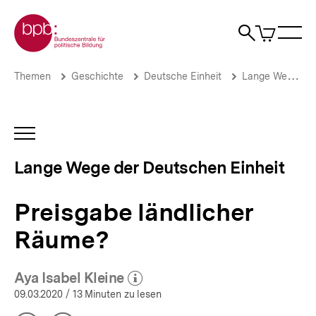
Direkt
Zur Startseite der bpb
zum
0
Artikel
Sho
Seiteninhalt
im
Naviga
Suche
springen
War
öffne
öffnen
öff
Pfadnavigation
Preisgabe
Brotkrümelnavigation
Themen
Geschichte
Deutsche Einheit
Lange Wege der Deutschen Einheit
ländlicher
Räume?
|
Lange
INHALTSNAVIGATION
Wege
ÖFFNEN
der
Lange Wege der Deutschen Einheit
Deutschen
Einheit
|
Preisgabe ländlicher
bpb.de
Räume?
Aya Isabel Kleine
(Mehr zum Autor)
öffnen
09.03.2020
/ 13 Minuten zu lesen