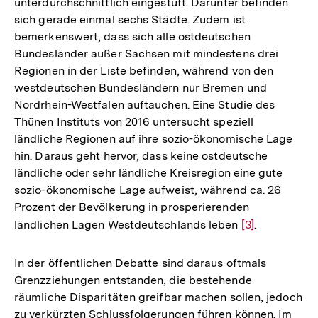
unterdurchschnittlich eingestuft. Darunter befinden
der
sich gerade einmal sechs Städte. Zudem ist
Fußnote
bemerkenswert, dass sich alle ostdeutschen
Bundesländer außer Sachsen mit mindestens drei
Regionen in der Liste befinden, während von den
westdeutschen Bundesländern nur Bremen und
Nordrhein-Westfalen auftauchen. Eine Studie des
Thünen Instituts von 2016 untersucht speziell
ländliche Regionen auf ihre sozio-ökonomische Lage
hin. Daraus geht hervor, dass keine ostdeutsche
ländliche oder sehr ländliche Kreisregion eine gute
sozio-ökonomische Lage aufweist, während ca. 26
Prozent der Bevölkerung in prosperierenden
ländlichen Lagen Westdeutschlands leben
Zur
[3]
.
Auflösung
der
In der öffentlichen Debatte sind daraus oftmals
Fußnote
Grenzziehungen entstanden, die bestehende
räumliche Disparitäten greifbar machen sollen, jedoch
zu verkürzten Schlussfolgerungen führen können. Im