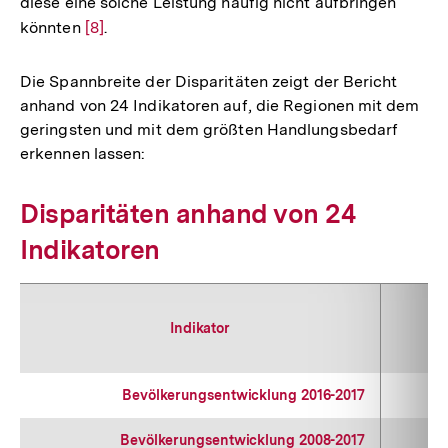
diese eine solche Leistung häufig nicht aufbringen
Fußnote
könnten
Zur
[8]
.
Auflösung
der
Die Spannbreite der Disparitäten zeigt der Bericht
Fußnote
anhand von 24 Indikatoren auf, die Regionen mit dem
geringsten und mit dem größten Handlungsbedarf
erkennen lassen:
Disparitäten anhand von 24
Indikatoren
Indikator
Bevölkerungsentwicklung 2016-2017
Bevölkerungsentwicklung 2008-2017