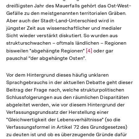
dreißigsten Jahr des Mauerfalls gehört das Ost-West-
Gefälle zu den meistgenannten territorialen Gräben.
Aber auch der Stadt-Land-Unterschied wird in
jüngster Zeit aus wissenschaftlicher und medialer
Sicht wieder verstärkt diskutiert. So wurden aus
strukturschwachen – oftmals ländlichen – Regionen
bisweilen "abgehängte Regionen"
Zur
[4]
oder gar
pauschal “der abgehängte Osten".
Auflösung
der
Fußnote
Vor dem Hintergrund dieses häufig unklaren
Sprachgebrauchs in der aktuellen Debatte geht dieser
Beitrag der Frage nach, welche strukturpolitischen
Schlussfolgerungen aus den räumlichen Disparitäten
abgeleitet werden, wie vor diesem Hintergrund der
Verfassungsgrundsatz der Herstellung einer
"Gleichwertigkeit der Lebensverhältnisse" (so die
Verfassungsformel in Artikel 72 des Grundgesetzes)
zu deuten ist und ob es überzeugende Gründe dafür