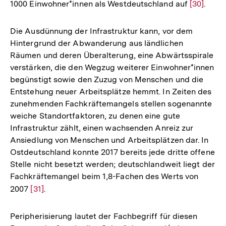
1000 Einwohner*innen als Westdeutschland auf
Zur
[30]
.
Auflösun
der
Die Ausdünnung der Infrastruktur kann, vor dem
Fußnote
Hintergrund der Abwanderung aus ländlichen
Räumen und deren Überalterung, eine Abwärtsspirale
verstärken, die den Wegzug weiterer Einwohner*innen
begünstigt sowie den Zuzug von Menschen und die
Entstehung neuer Arbeitsplätze hemmt. In Zeiten des
zunehmenden Fachkräftemangels stellen sogenannte
weiche Standortfaktoren, zu denen eine gute
Infrastruktur zählt, einen wachsenden Anreiz zur
Ansiedlung von Menschen und Arbeitsplätzen dar. In
Ostdeutschland konnte 2017 bereits jede dritte offene
Stelle nicht besetzt werden; deutschlandweit liegt der
Fachkräftemangel beim 1,8-Fachen des Werts von
2007
Zur
[31]
.
Auflösung
der
Peripherisierung lautet der Fachbegriff für diesen