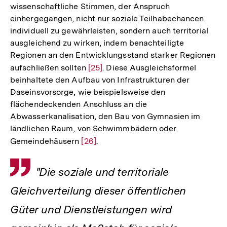
wissenschaftliche Stimmen, der Anspruch
einhergegangen, nicht nur soziale Teilhabechancen
individuell zu gewährleisten, sondern auch territorial
ausgleichend zu wirken, indem benachteiligte
Regionen an den Entwicklungsstand starker Regionen
aufschließen sollten
Zur
[25]
. Diese Ausgleichsformel
beinhaltete den Aufbau von Infrastrukturen der
Auflösung
Daseinsvorsorge, wie beispielsweise den
der
flächendeckenden Anschluss an die
Fußnote
Abwasserkanalisation, den Bau von Gymnasien im
ländlichen Raum, von Schwimmbädern oder
Gemeindehäusern
Zur
[26]
.
Auflösung
der
Zitat
"Die soziale und territoriale
Fußnote
Gleichverteilung dieser öffentlichen
Güter und Dienstleistungen wird