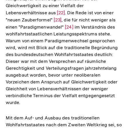
Gleichwertigkeit zu einer Vielfalt der
Lebensverhältnisse aus
Zur
[22]
. Die Rede ist von einer
"neuen Zauberformel"
Zur
[23]
Auflösung
, die für nicht weniger als
einen "Paradigmenwandel“
Auflösung
der
Zur
[24]
im Verständnis des
wohlfahrtsstaatlichen Leistungsspektrums stehe.
der
Fußnote
Auflösung
Warum von einem Paradigmenwechsel gesprochen
Fußnote
der
wird, wird mit Blick auf die traditionelle Begründung
Fußnote
des bundesdeutschen Wohlfahrtsstaates deutlich:
Dieser war mit dem Versprechen auf räumliche
Gerechtigkeit und Verteilungsfragen jahrzehntelang
ausgebaut worden, bevor unter neoliberalen
Vorzeichen dem Anspruch auf Gleichwertigkeit oder
Gleichheit von Lebensverhältnissen der weniger
verbindliche Terminus der Vielfalt entgegengesetzt
wurde.
Mit dem Auf- und Ausbau des traditionellen
Wohlfahrtsstaates nach dem Zweiten Weltkrieg sei, so