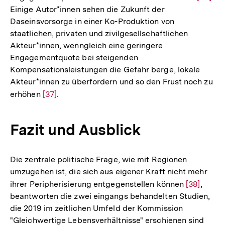
Einige Autor*innen sehen die Zukunft der
Auflös
Daseinsvorsorge in einer Ko-Produktion von
der
staatlichen, privaten und zivilgesellschaftlichen
Fußnot
Akteur*innen, wenngleich eine geringere
Engagementquote bei steigenden
Kompensationsleistungen die Gefahr berge, lokale
Akteur*innen zu überfordern und so den Frust noch zu
erhöhen
Zur
[37]
.
Auflösung
der
Fazit und Ausblick
Fußnote
Die zentrale politische Frage, wie mit Regionen
umzugehen ist, die sich aus eigener Kraft nicht mehr
ihrer Peripherisierung entgegenstellen können
Zur
[38]
,
beantworten die zwei eingangs behandelten Studien,
Auflösung
die 2019 im zeitlichen Umfeld der Kommission
der
"Gleichwertige Lebensverhältnisse" erschienen sind
Fußnote