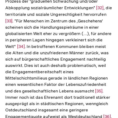
Fußnote
Prozess der "graduellen Schwächung und/oder
Abkopplung sozialräumlicher Entwicklungen"
Zur
[32]
, die
territoriale und soziale Ungerechtigkeit hervorrufen
Auflösung
Zur
[33]
. "Für Menschen im Zentrum des ‚Geschehens‘
der
Auflö
scheinen sich die Handlungsspielräume in einer
Fußnote
der
globalisierten Welt eher zu vergrößern (…), für andere
Fußno
in peripheren Lagen hingegen verkleinert sich die
Welt“
Zur
[34]
. In betroffenen Kommunen bleiben meist
die Alten und die unzufriedenen Männer zurück, was
Auflösung
sich auf bürgerschaftliches Engagement nachteilig
der
auswirkt. Dies ist auch deshalb problematisch, weil
Fußnote
die Engagementbereitschaft eines
Mittelschichtsmilieus gerade in ländlichen Regionen
einen wesentlichen Faktor der Lebenszufriedenheit
und des gesellschaftlichen Lebens ausmacht
Zur
[35]
.
Immer noch ist das Ehrenamt dort traditionell stärker
Auflösung
ausgeprägt als in städtischen Regionen, wenngleich
der
Ostdeutschland insgesamt eine geringere
Fußnote
Engagementquote aufweist als Westdeutschland
Zur
[36]
.