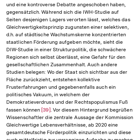
und eine kontroverse Debatte angeschoben haben,
gegensätzlich. Während sich die IWH-Studie auf
Seiten desjenigen Lagers verorten lässt, welches das
Gleichwertigkeitsprinzip zugunsten einer selektiven,
d.h. auf städtische Wachstumskerne konzentrierten
staatlichen Förderung aufgeben möchte, sieht die
DIW-Studie in einer Strukturpolitik, die schwächere
Regionen sich selbst überlässt, eine Gefahr für den
gesellschaftlichen Zusammenhalt. Auch andere
Studien belegen: Wo der Staat sich sichtbar aus der
Fläche zurückzieht, entstehen kollektive
Frusterfahrungen und gegebenenfalls auch ein
politisches Vakuum, in welchem der
Demokratieverdruss und der Rechtspopulismus Fuß
fassen können
Zur
[39]
. Vor diesem Hintergrund begrüßen
Wissenschaftler die zentrale Aussage der Kommission
Auflösung
Gleichwertige Lebensverhältnisse, ab 2020 eine
der
gesamtdeutsche Förderpolitik einzurichten und diese
Fußnote
auch mittelfristig zur vorrangigen Aufgabe zu machen.