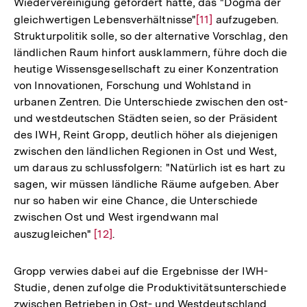
Wiedervereinigung gefordert hatte, das "Dogma der
gleichwertigen Lebensverhältnisse"
Zur
[11]
aufzugeben.
Strukturpolitik solle, so der alternative Vorschlag, den
Auflösung
ländlichen Raum hinfort ausklammern, führe doch die
der
heutige Wissensgesellschaft zu einer Konzentration
Fußnote
von Innovationen, Forschung und Wohlstand in
urbanen Zentren. Die Unterschiede zwischen den ost-
und westdeutschen Städten seien, so der Präsident
des IWH, Reint Gropp, deutlich höher als diejenigen
zwischen den ländlichen Regionen in Ost und West,
um daraus zu schlussfolgern: "Natürlich ist es hart zu
sagen, wir müssen ländliche Räume aufgeben. Aber
nur so haben wir eine Chance, die Unterschiede
zwischen Ost und West irgendwann mal
auszugleichen"
Zur
[12]
.
Auflösung
der
Gropp verwies dabei auf die Ergebnisse der IWH-
Fußnote
Studie, denen zufolge die Produktivitätsunterschiede
zwischen Betrieben in Ost- und Westdeutschland