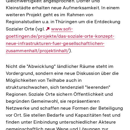
Gleichwertigkeit angesprochen. Dörfer und
Kleinstädte erhalten neue Aufmerksamkeit. In einem
weiteren Projekt geht es im Rahmen von
Regionalstudien u.a. in Thüringen um die Entdeckung
Sozialer Orte (vgl.
Externer
www.sofi-
goettingen.de/projekte/das-soziale-orte-konzept-
Link:
neue-infrastrukturen-fuer-gesellschaftlichen-
zusammenhalt/projektinhalt/
).
Nicht die "Abwicklung" ländlicher Räume steht im
Vordergrund, sondern eine neue Diskussion über die
Möglichkeiten von Teilhabe auch in
strukturschwachen, sich tendenziell "leerenden"
Regionen. Soziale Orte sichern Öffentlichkeit und
begründen Gemeinwohl, sie repräsentieren
Netzwerke und schaffen neue Formen der Beteiligung
vor Ort. Sie stellen Bedarfe und Kapazitäten fest und
finden unter Einbindung unterschiedlicher Akteure
gemeinschaftlich neue Wege und Lösungen zur