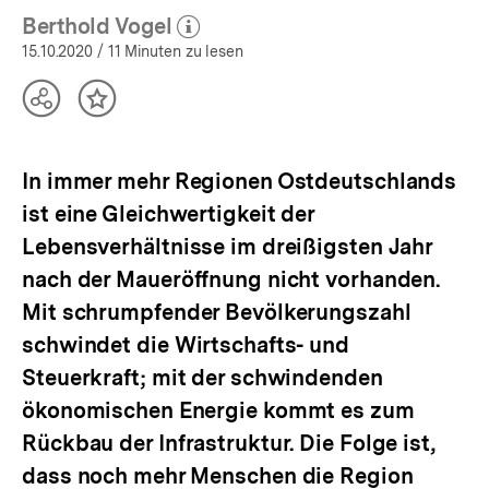
Berthold Vogel
(Mehr zum Autor)
öffnen
15.10.2020
/ 11 Minuten zu lesen
Teilen
Inhalt
Optionen
merken
anzeigen
In immer mehr Regionen Ostdeutschlands
ist eine Gleichwertigkeit der
Lebensverhältnisse im dreißigsten Jahr
nach der Maueröffnung nicht vorhanden.
Mit schrumpfender Bevölkerungszahl
schwindet die Wirtschafts- und
Steuerkraft; mit der schwindenden
ökonomischen Energie kommt es zum
Rückbau der Infrastruktur. Die Folge ist,
dass noch mehr Menschen die Region