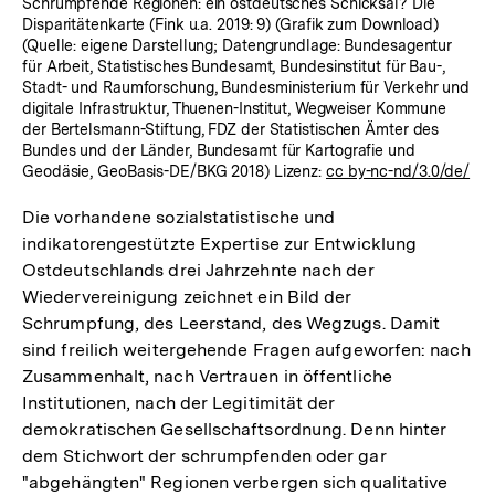
Schrumpfende Regionen: ein ostdeutsches Schicksal? Die
Disparitätenkarte (Fink u.a. 2019: 9) (Grafik zum Download)
(Quelle: eigene Darstellung; Datengrundlage: Bundesagentur
für Arbeit, Statistisches Bundesamt, Bundesinstitut für Bau-,
Stadt- und Raumforschung, Bundesministerium für Verkehr und
digitale Infrastruktur, Thuenen-Institut, Wegweiser Kommune
der Bertelsmann-Stiftung, FDZ der Statistischen Ämter des
Bundes und der Länder, Bundesamt für Kartografie und
Geodäsie, GeoBasis-DE/BKG 2018) Lizenz:
cc by-nc-nd/3.0/de/
Die vorhandene sozialstatistische und
indikatorengestützte Expertise zur Entwicklung
Ostdeutschlands drei Jahrzehnte nach der
Wiedervereinigung zeichnet ein Bild der
Schrumpfung, des Leerstand, des Wegzugs. Damit
sind freilich weitergehende Fragen aufgeworfen: nach
Zusammenhalt, nach Vertrauen in öffentliche
Institutionen, nach der Legitimität der
demokratischen Gesellschaftsordnung. Denn hinter
dem Stichwort der schrumpfenden oder gar
"abgehängten" Regionen verbergen sich qualitative