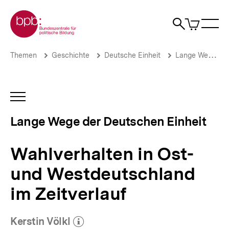
Direkt
Zur Startseite der bpb
zum
0
Artikel
Sho
Seiteninhalt
im
Naviga
Suche
springen
War
öffne
öffnen
öff
Pfadnavigation
Wahlverhalten
Brotkrümelnavigation
Themen
Geschichte
Deutsche Einheit
Lange Wege der Deutschen Einheit
in
Ost-
und
Westdeutschland
INHALTSNAVIGATION
im
ÖFFNEN
Zeitverlauf
Lange Wege der Deutschen Einheit
|
Lange
Wege
Wahlverhalten in Ost-
der
Deutschen
und Westdeutschland
Einheit
|
im Zeitverlauf
bpb.de
Kerstin Völkl
(Mehr zum Autor)