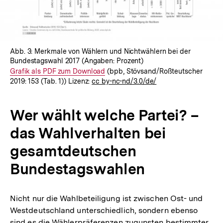
Abb. 3: Merkmale von Wählern und Nichtwählern bei der
Bundestagswahl 2017 (Angaben: Prozent)
Interner
Grafik als PDF zum Download
(bpb, Stövsand/Roßteutscher
2019: 153 (Tab. 1)) Lizenz:
cc by-nc-nd/3.0/de/
Link:
Wer wählt welche Partei? –
das Wahlverhalten bei
gesamtdeutschen
Bundestagswahlen
Nicht nur die Wahlbeteiligung ist zwischen Ost- und
Westdeutschland unterschiedlich, sondern ebenso
sind es die Wählerpräferenzen zugunsten bestimmter