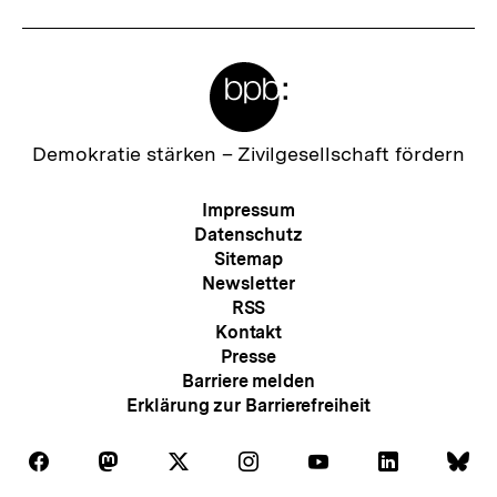
Meta-
Links
Zur
Demokratie stärken –
Zivilgesellschaft fördern
Startseite
der
Meta-
Impressum
bpb
Navigation
Datenschutz
Sitemap
Newsletter
RSS
Kontakt
Presse
Barriere melden
Erklärung zur Barrierefreiheit
Auf
Auf
Auf
Auf
Auf
Auf
Au
Folgen
Folgen
Folgen
Folgen
Folgen
Folgen
Fol
Facebook
Mastodon
X
Instagram
Youtube
LinkedIn
Bl
Sie
Sie
Sie
Sie
Sie
Sie
Sie