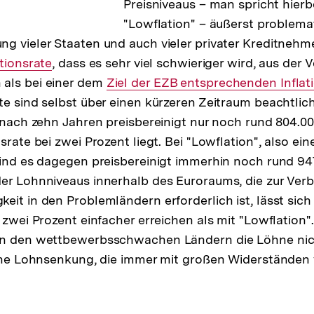
Preisniveaus – man spricht hierb
"Lowflation" – äußerst problemat
g vieler Staaten und auch vieler privater Kreditnehm
rner
ationsrate
, dass es sehr viel schwieriger wird, aus der
als bei einer dem
:
Interner
Ziel der EZB entsprechenden Inflat
kte sind selbst über einen kürzeren Zeitraum beachtlic
Link:
t nach zehn Jahren preisbereinigt nur noch rund 804.00
srate bei zwei Prozent liegt. Bei "Lowflation", also eine
sind es dagegen preisbereinigt immerhin noch rund 94
er Lohnniveaus innerhalb des Euroraums, die zur Ver
it in den Problemländern erforderlich ist, lässt sich 
 zwei Prozent einfacher erreichen als mit "Lowflation".
in den wettbewerbsschwachen Ländern die Löhne nich
eine Lohnsenkung, die immer mit großen Widerständen 