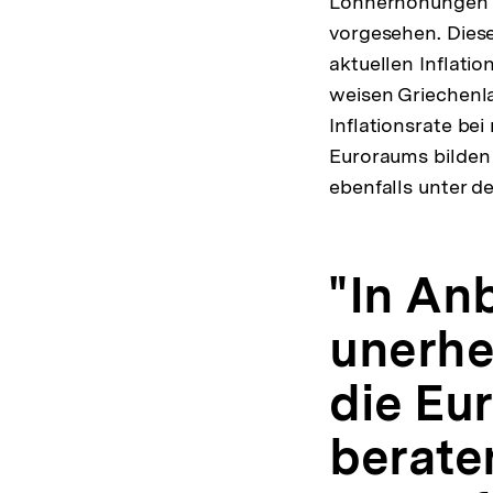
Lohnerhöhungen i
vorgesehen. Diese
aktuellen Inflati
weisen Griechenlan
Inflationsrate be
Euroraums bilden 
ebenfalls unter d
"In An
unerheb
die Eu
beraten