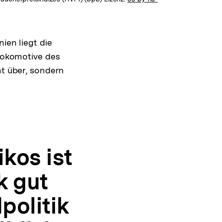
ien liegt die
rlokomotive des
ht über, sondern
kos ist
k gut
politik