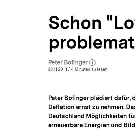
a
t
Schon "Low
i
o
n
problemat
Peter Bofinger
(Mehr zum Autor)
öffnen
23.11.2014
/ 4 Minuten zu lesen
Peter Bofinger plädiert dafür,
Deflation ernst zu nehmen. Da
Deutschland Möglichkeiten für
erneuerbare Energien und Bil