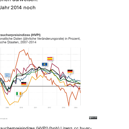
 Jahr 2014 noch
In
Lightbox
öffnen
aucherpreisindizes (HVPI) (bpb) Lizenz:
cc by-nc-