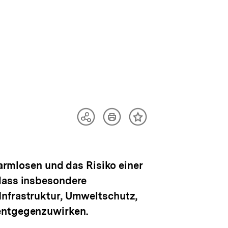
Artikel
Teilen
Inhalt
drucken
Optionen
merken
anzeigen
harmlosen und das Risiko einer
 dass insbesondere
Infrastruktur, Umweltschutz,
 entgegenzuwirken.