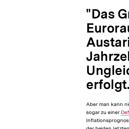
"Das G
Eurora
Austar
Jahrze
Unglei
erfolgt
Aber man kann nic
sogar zu einer
Int
Def
Inflationsprognos
Lin
der beiden letzte