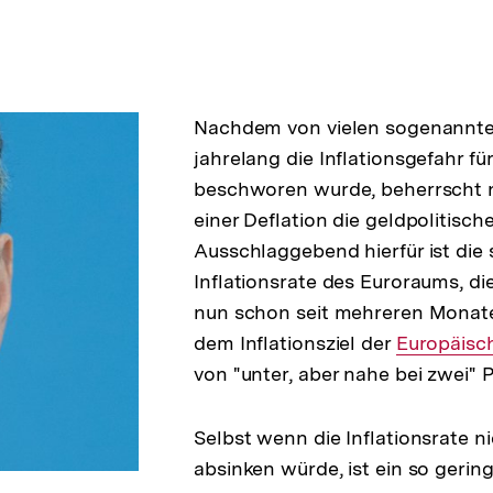
Nachdem von vielen sogenannt
jahrelang die Inflationsgefahr f
beschworen wurde, beherrscht n
einer Deflation die geldpolitisch
Ausschlaggebend hierfür ist die 
Inflationsrate des Euroraums, di
nun schon seit mehreren Monate
dem Inflationsziel der
Interner
Europäisc
von "unter, aber nahe bei zwei" P
Link:
Selbst wenn die Inflationsrate ni
absinken würde, ist ein so gerin