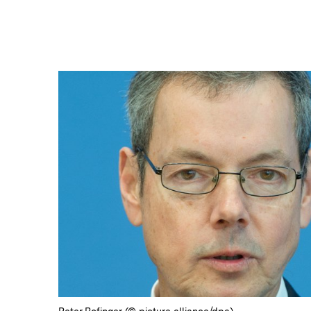
In
Lightbox
öffnen