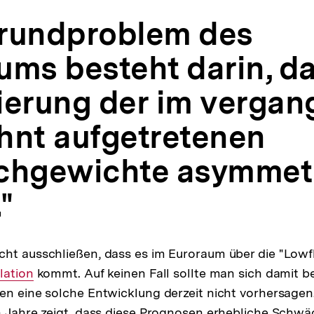
rundproblem des
ums besteht darin, da
ierung der im verga
hnt aufgetretenen
chgewichte asymmet
."
ht ausschließen, dass es im Euroraum über die "Lowfl
erner
lation
kommt. Auf keinen Fall sollte man sich damit be
en eine solche Entwicklung derzeit nicht vorhersagen
k:
n Jahre zeigt, dass diese Prognosen erhebliche Schw