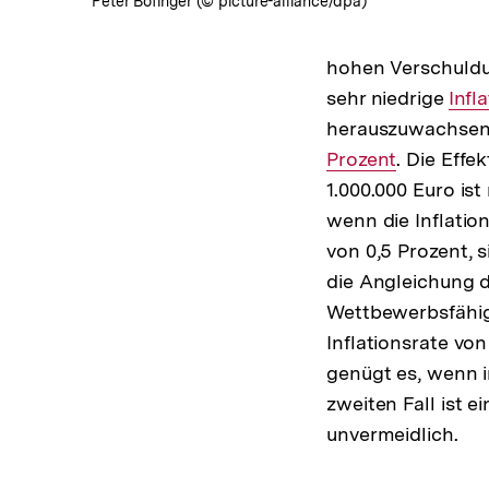
Peter Bofinger (© picture-alliance/dpa)
hohen Verschuldun
sehr niedrige
Inte
Infl
herauszuwachsen 
Link
Prozent
. Die Effe
1.000.000 Euro is
wenn die Inflation
von 0,5 Prozent, 
die Angleichung d
Wettbewerbsfähigke
Inflationsrate von
genügt es, wenn 
zweiten Fall ist 
unvermeidlich.