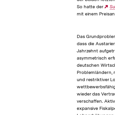
So hatte der
Ex
Su
mit einem Preisan
Li
Das Grundproblem
dass die Austari
Jahrzehnt aufget
asymmetrisch erfo
deutschen Wirtscha
Problemländern, m
und restriktiver L
wettbewerbsfähig
wieder das Vertra
verschaffen. Akti
expansive Fiskalpo