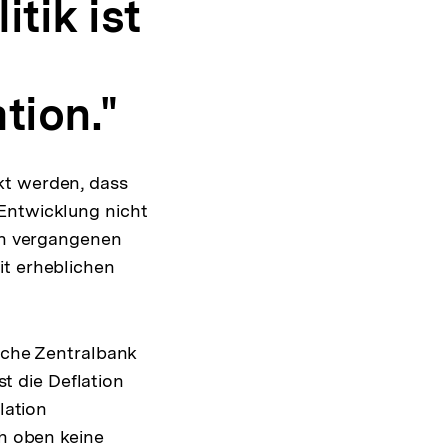
itik ist
tion."
kt werden, dass
 Entwicklung nicht
den vergangenen
it erheblichen
ische Zentralbank
st die Deflation
lation
ch oben keine