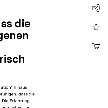
Konta
ss die
0
ngenen
Merklist
ansehen
0
Artik
im
Shop-
risch
Warenko
ansehen
ation" hinaus
ruhigen, dass die
. Die Erfahrung
ächen aufweisen.