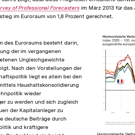
terner
rvey of Professional Forecasters
im März 2013 für das
stieg im Euroraum von 1,8 Prozent gerechnet.
nk:
 des Euroraums besteht darin,
erung der im vergangenen
retenen Ungleichgewichte
lgt. Nach den Vorstellungen der
ftspolitik liegt es allein bei den
ittels Haushaltskonsolidierung
ohnpolitik wieder
er zu werden und sich zugleich
uen der Kapitalanleger zu
ve deutsche Beiträge durch
litik und kräftigere
Harmonisierte Verbr