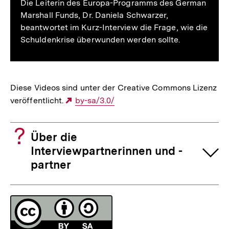
Die Leiterin des Europa-Programms des German
Marshall Funds, Dr. Daniela Schwarzer,
beantwortet im Kurz-Interview die Frage, wie die
Schuldenkrise überwunden werden sollte.
Diese Videos sind unter der Creative Commons Lizenz
veröffentlicht.
Externer
by-sa/3.0/
Link:
Über die
Interviewpartnerinnen und -
partner
Fussnoten
Lizenz