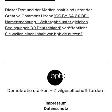
Dieser Text und der Medieninhalt sind unter der
Creative Commons Lizenz
"CC BY-SA 3.0 DE -
Namensnennung - Weitergabe unter gleichen
Bedingungen 3.0 Deutschland"
veröffentlicht.
Sie wollen einen Inhalt von bpb.de nutzen?
Meta-
Links
Zur
Demokratie stärken –
Zivilgesellschaft fördern
Startseite
der
Meta-
Impressum
bpb
Navigation
Datenschutz