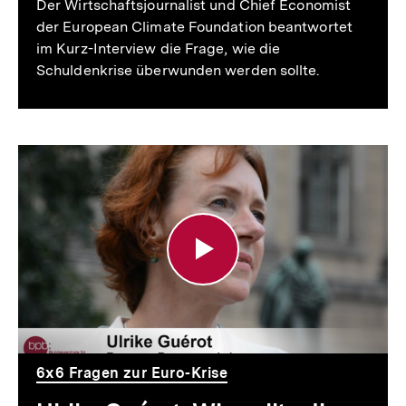
Der Wirtschaftsjournalist und Chief Economist
der European Climate Foundation beantwortet
im Kurz-Interview die Frage, wie die
Schuldenkrise überwunden werden sollte.
Ulrike
Guérot:
Wie
sollte
die
Schuldenkrise
überwunden
6x6 Fragen zur Euro-Krise
werden?