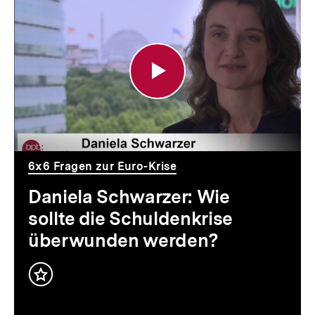
Daniela
Schwarzer:
Wie
sollte
die
Schuldenkrise
überwunden
6x6 Fragen zur Euro-Krise
werden?
Daniela Schwarzer: Wie
sollte die Schuldenkrise
überwunden werden?
Inhalt
merken