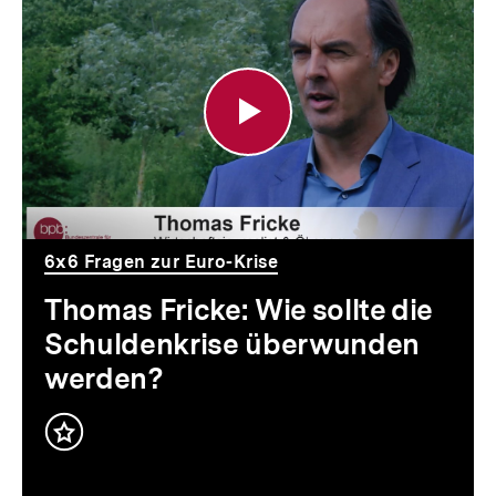
Thomas
Fricke:
Wie
sollte
die
Schuldenkrise
überwunden
6x6 Fragen zur Euro-Krise
werden?
Thomas Fricke: Wie sollte die
Schuldenkrise überwunden
werden?
Inhalt
merken