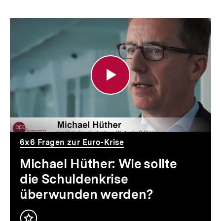
Michael
Hüther:
Wie
sollte
die
Schuldenkrise
überwunden
6x6 Fragen zur Euro-Krise
werden?
Michael Hüther: Wie sollte
die Schuldenkrise
überwunden werden?