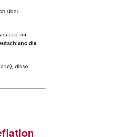
och über
nstieg der
eutschland die
che), diese
eflation