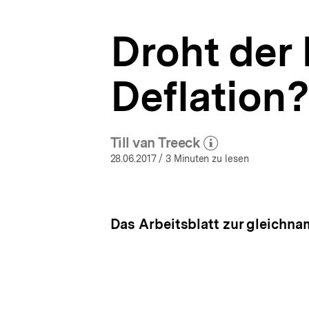
Wirtschaftspolitik
a
|
t
bpb.de
Droht der 
i
o
n
Deflation?
Till van Treeck
(Mehr zum Autor)
öffnen
28.06.2017
/ 3 Minuten zu lesen
Das Arbeitsblatt zur gleichna