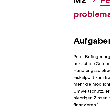
M2
In
Pe
problema
Li
Aufgabe
Peter Bofinger ar
nur auf die Geldp
Handlungsspielrä
Fiskalpolitik im 
mehr die Möglichk
Umweltschutz, er
niedrigen Zinsen 
finanzieren."