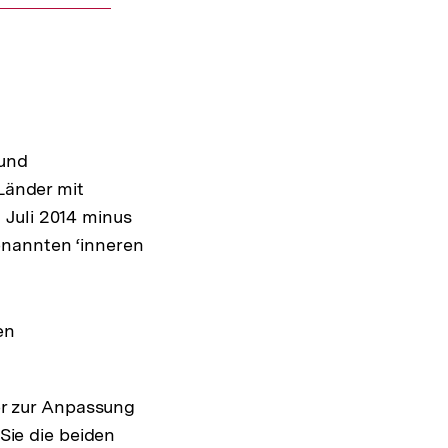
 und
 Länder mit
 Juli 2014 minus
enannten ‘inneren
en
er zur Anpassung
Sie die beiden