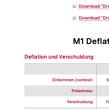
Interner
Download "Droh
Link:
Interner
Download "Droh
Link:
M1 Defla
Deflation und Verschuldung
Einkommen (nominal)
5
Preisniveau
Verschuldung
1