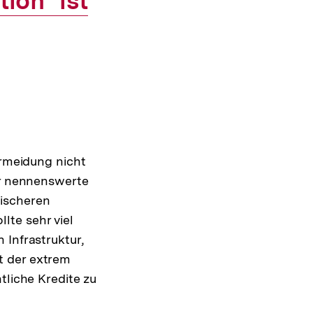
ion" ist
ermeidung nicht
er nennenswerte
rischeren
lte sehr viel
 Infrastruktur,
t der extrem
tliche Kredite zu