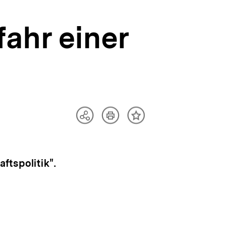
ahr einer
Artikel
Teilen
Inhalt
drucken
Optionen
merken
anzeigen
ftspolitik".