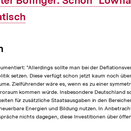
terner
ter Bofinger: Schon "Lowflat
tisch
nk:
n
gumentiert: "Allerdings sollte man bei der Deflationsv
olitik setzen. Diese verfügt schon jetzt kaum noch üb
ume. Zielführender wäre es, wenn es zu einer symmet
Euroraum kommen würde. Insbesondere Deutschland sol
eiten für zusätzliche Staatsausgaben in den Bereichen
neuerbare Energien und Bildung nutzen. In Anbetrach
spräche nichts dagegen, diese Investitionen über öffen