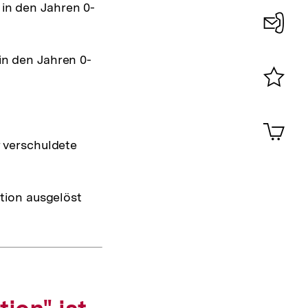
in den Jahren 0-
Konta
in den Jahren 0-
0
Merklist
ansehen
0
Artik
im
r verschuldete
Shop-
Warenko
ansehen
ation ausgelöst