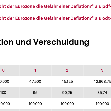
t der Eurozone die Gefahr einer Deflation?" als pdf
t der Eurozone die Gefahr einer Deflation?" als odt
tion und Verschuldung
0
1
2
3
0.000
47.500
45.125
42.868,7
100
95
90,25
85,74
00.000
100.000
100.000
100.000