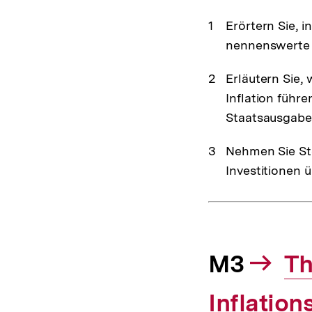
Erörtern Sie, 
nennenswerte 
Erläutern Sie,
Inflation führ
Staatsausgaben
Nehmen Sie Ste
Investitionen ü
M3
In
Th
Inflation
Li