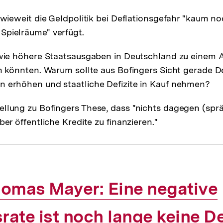
inwieweit die Geldpolitik bei Deflationsgefahr "kaum n
Spielräume" verfügt.
 wie höhere Staatsausgaben in Deutschland zu einem A
en könnten. Warum sollte aus Bofingers Sicht gerade D
 erhöhen und staatliche Defizite in Kauf nehmen?
llung zu Bofingers These, dass "nichts dagegen (sprä
ber öffentliche Kredite zu finanzieren."
terner
omas Mayer: Eine negative
srate ist noch lange keine D
nk: