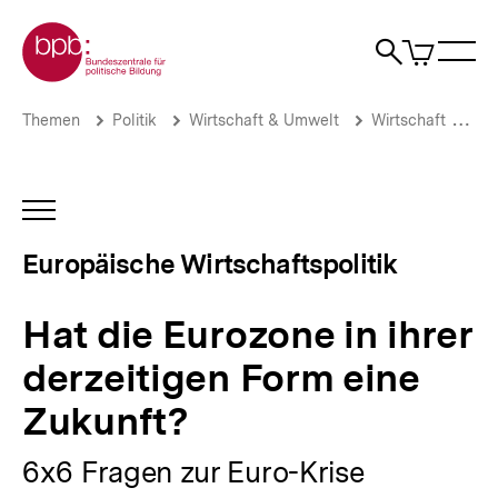
Direkt
Zur Startseite der bpb
zum
0
Artikel
Sho
Seiteninhalt
im
Naviga
Suche
springen
War
öffne
öffnen
öff
Pfadnavigation
Hat
Brotkrümelnavigation
Themen
Politik
Wirtschaft & Umwelt
Wirtschaft
Eu
die
Eurozone
in
ihrer
INHALTSNAVIGATION
derzeitigen
ÖFFNEN
Form
Europäische Wirtschaftspolitik
eine
Zukunft?
|
Hat die Eurozone in ihrer
Europäische
Wirtschaftspolitik
derzeitigen Form eine
|
bpb.de
Zukunft?
6x6 Fragen zur Euro-Krise