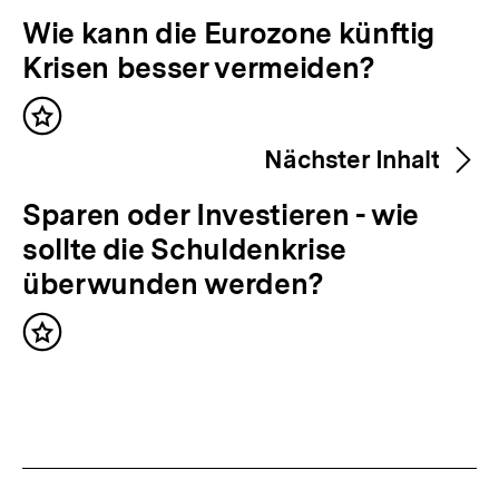
Inhalte
V
Wie kann die Eurozone künftig
o
Krisen besser vermeiden?
r
Inhalt
h
merken
Nächster Inhalt
e
r
N
Sparen oder Investieren - wie
i
ä
sollte die Schuldenkrise
g
c
überwunden werden?
e
h
r
Inhalt
s
merken
I
t
n
e
h
r
a
I