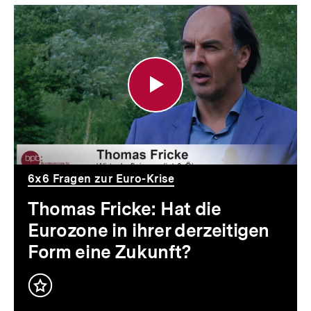
Thomas
Fricke:
Hat
die
Eurozone
in
ihrer
6x6 Fragen zur Euro-Krise
derzeitigen
Thomas Fricke: Hat die
Form
Eurozone in ihrer derzeitigen
eine
Form eine Zukunft?
Zukunft?
Inhalt
merken