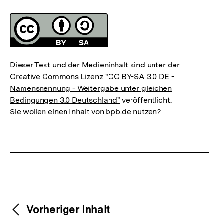
Fussnoten
Lizenz
Dieser Text und der Medieninhalt sind unter der
Creative Commons Lizenz
"CC BY-SA 3.0 DE -
Namensnennung - Weitergabe unter gleichen
Bedingungen 3.0 Deutschland"
veröffentlicht.
Sie wollen einen Inhalt von bpb.de nutzen?
Weitere
Content-
Vorheriger Inhalt
Navigation