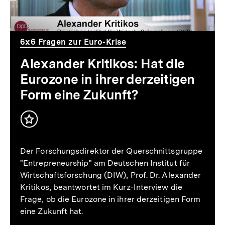
Eurozone
in
ihrer
6x6 Fragen zur Euro-Krise
derzeitigen
Alexander Kritikos: Hat die
Form
Eurozone in ihrer derzeitigen
eine
Form eine Zukunft?
Zukunft?
Inhalt
merken
Der Forschungsdirektor der Querschnittsgruppe
"Entrepreneurship" am Deutschen Institut für
Wirtschaftsforschung (DIW), Prof. Dr. Alexander
Kritikos, beantwortet im Kurz-Interview die
Frage, ob die Eurozone in ihrer derzeitigen Form
eine Zukunft hat.