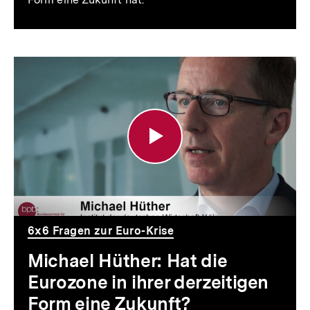
Michael
Hüther:
Hat
die
Eurozone
in
ihrer
6x6 Fragen zur Euro-Krise
derzeitigen
Michael Hüther: Hat die
Form
Eurozone in ihrer derzeitigen
eine
Form eine Zukunft?