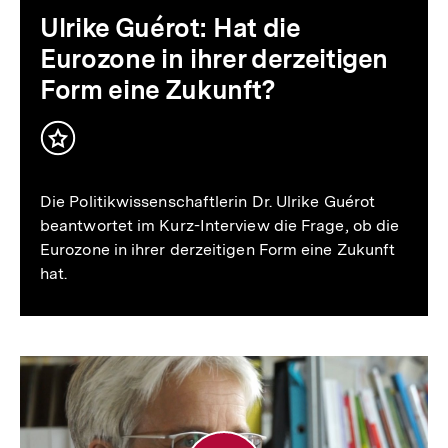
derzeitigen
Ulrike Guérot: Hat die
Form
Eurozone in ihrer derzeitigen
eine
Form eine Zukunft?
Zukunft?
Inhalt
merken
Die Politikwissenschaftlerin Dr. Ulrike Guérot
beantwortet im Kurz-Interview die Frage, ob die
Eurozone in ihrer derzeitigen Form eine Zukunft
hat.
Ulrike
Herrmann: