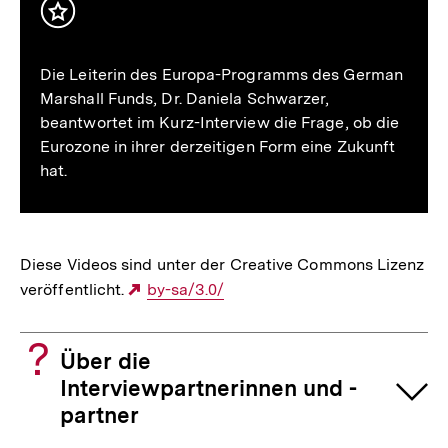
Zukunft?
Inhalt
merken
Die Leiterin des Europa-Programms des German
Marshall Funds, Dr. Daniela Schwarzer,
beantwortet im Kurz-Interview die Frage, ob die
Eurozone in ihrer derzeitigen Form eine Zukunft
hat.
Diese Videos sind unter der Creative Commons Lizenz
veröffentlicht.
Externer
by-sa/3.0/
Link:
Über die
Interviewpartnerinnen und -
partner