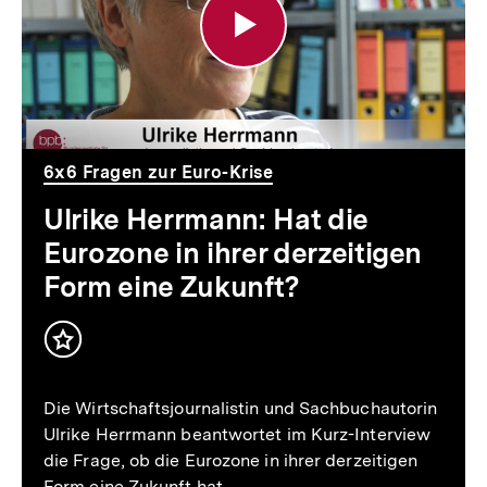
Hat
die
Eurozone
in
ihrer
6x6 Fragen zur Euro-Krise
derzeitigen
Ulrike Herrmann: Hat die
Form
Eurozone in ihrer derzeitigen
eine
Form eine Zukunft?
Zukunft?
Inhalt
merken
Die Wirtschaftsjournalistin und Sachbuchautorin
Ulrike Herrmann beantwortet im Kurz-Interview
die Frage, ob die Eurozone in ihrer derzeitigen
Form eine Zukunft hat.