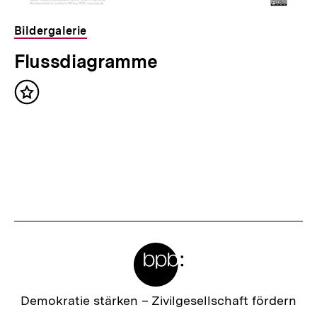
Bildergalerie
Flussdiagramme
Inhalt
merken
Meta-
Links
Zur
Demokratie stärken –
Zivilgesellschaft fördern
Startseite