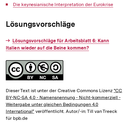
Interner
Die keynesianische Interpretation der Eurokrise
Link:
Lösungsvorschläge
Interner
Lösungsvorschläge für Arbeitsblatt 6: Kann
Italien wieder auf die Beine kommen?
Link:
Fussnoten
Lizenz
Dieser Text ist unter der Creative Commons Lizenz
"CC
BY-NC-SA 4.0 - Namensnennung - Nicht-kommerziell -
Weitergabe unter gleichen Bedingungen 4.0
International"
veröffentlicht. Autor/-in: Till van Treeck
für bpb.de