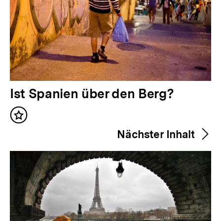
V
Ist Spanien über den Berg?
o
Inhalt
r
merken
Nächster Inhalt
h
e
r
i
g
e