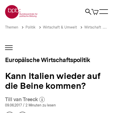
Direkt
Zur Startseite der bpb
zum
0
Artikel
Sho
Seiteninhalt
im
Naviga
Suche
springen
War
öffne
öffnen
öff
Pfadnavigation
Kann
Brotkrümelnavigation
Themen
Politik
Wirtschaft & Umwelt
Wirtschaft
Eu
Italien
wieder
auf
die
INHALTSNAVIGATION
Beine
ÖFFNEN
kommen?
Europäische Wirtschaftspolitik
|
Europäische
Wirtschaftspolitik
Kann Italien wieder auf
|
bpb.de
die Beine kommen?
Till van Treeck
(Mehr zum Autor)
öffnen
09.06.2017
/ 2 Minuten zu lesen