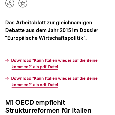
Teilen
Inhalt
Optionen
merken
anzeigen
Das Arbeitsblatt zur gleichnamigen
Debatte aus dem Jahr 2015 im Dossier
"Europäische Wirtschaftspolitik".
Interner
Download "Kann Italien wieder auf die Beine
Link:
kommen?" als pdf-Datei
Interner
Download "Kann Italien wieder auf die Beine
Link:
kommen?" als odt-Datei
M1 OECD empfiehlt
Strukturreformen für Italien