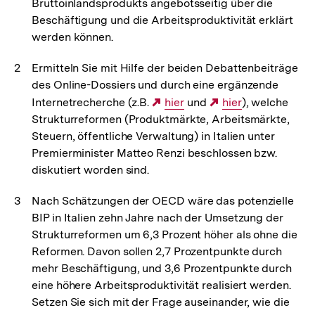
Bruttoinlandsprodukts angebotsseitig über die
Beschäftigung und die Arbeitsproduktivität erklärt
werden können.
Ermitteln Sie mit Hilfe der beiden Debattenbeiträge
des Online-Dossiers und durch eine ergänzende
Internetrecherche (z.B.
Externer
hier
und
Externer
hier
), welche
Strukturreformen (Produktmärkte, Arbeitsmärkte,
Link:
Link:
Steuern, öffentliche Verwaltung) in Italien unter
Premierminister Matteo Renzi beschlossen bzw.
diskutiert worden sind.
Nach Schätzungen der OECD wäre das potenzielle
BIP in Italien zehn Jahre nach der Umsetzung der
Strukturreformen um 6,3 Prozent höher als ohne die
Reformen. Davon sollen 2,7 Prozentpunkte durch
mehr Beschäftigung, und 3,6 Prozentpunkte durch
eine höhere Arbeitsproduktivität realisiert werden.
Setzen Sie sich mit der Frage auseinander, wie die