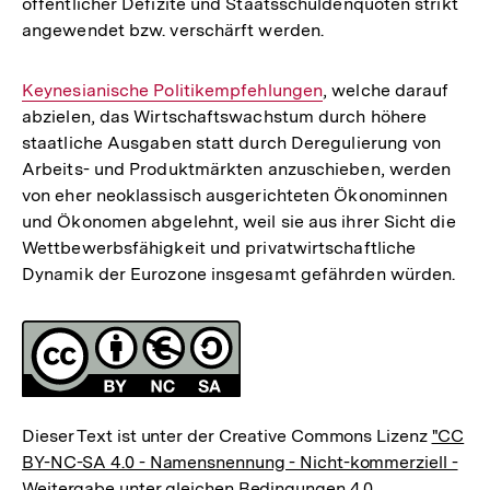
öffentlicher Defizite und Staatsschuldenquoten strikt
angewendet bzw. verschärft werden.
Interner
Keynesianische Politikempfehlungen
, welche darauf
abzielen, das Wirtschaftswachstum durch höhere
Link:
staatliche Ausgaben statt durch Deregulierung von
Arbeits- und Produktmärkten anzuschieben, werden
von eher neoklassisch ausgerichteten Ökonominnen
und Ökonomen abgelehnt, weil sie aus ihrer Sicht die
Wettbewerbsfähigkeit und privatwirtschaftliche
Dynamik der Eurozone insgesamt gefährden würden.
Fussnoten
Lizenz
Dieser Text ist unter der Creative Commons Lizenz
"CC
BY-NC-SA 4.0 - Namensnennung - Nicht-kommerziell -
Weitergabe unter gleichen Bedingungen 4.0