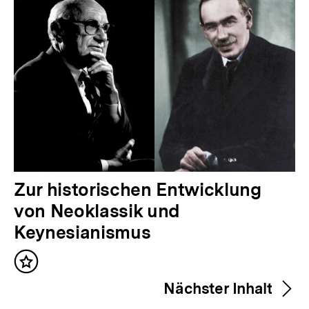
V
Zur historischen Entwicklung
o
von Neoklassik und
r
Keynesianismus
h
Inhalt
e
merken
Nächster Inhalt
r