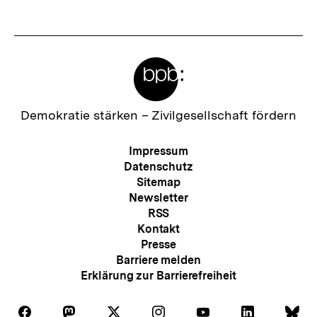
t
e
r
Meta-
I
Links
n
h
Zur
Demokratie stärken –
Zivilgesellschaft fördern
Startseite
a
der
Meta-
Impressum
l
bpb
Navigation
Datenschutz
t
Sitemap
Newsletter
:
RSS
Kontakt
Presse
Barriere melden
Erklärung zur Barrierefreiheit
Auf
Auf
Auf
Auf
Auf
Auf
Au