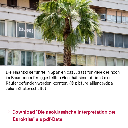
Die Finanzkrise führte in Spanien dazu, dass für viele der noch
im Baumboom fertiggestellten Geschäftsimmobilien keine
Käufer gefunden werden konnten. (© picture-alliance/dpa,
Julian Stratenschulte)
Interner
Download "Die neoklassische Interpretation der
Link:
Eurokrise" als pdf-Datei