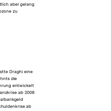
lich aber gelang
ozone zu
atte Draghi eine
hnts die
hrung entwickelt
nanzkrise ab 2008
ralbankgeld
schuldenkrise ab