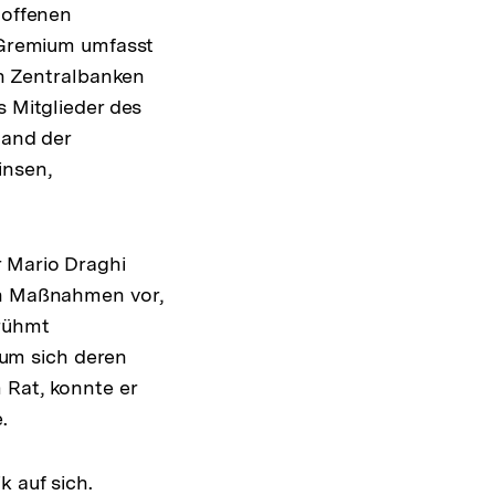
 offenen
 Gremium umfasst
en Zentralbanken
 Mitglieder des
tand der
zinsen,
r Mario Draghi
hen Maßnahmen vor,
erühmt
um sich deren
 Rat, konnte er
.
 auf sich.