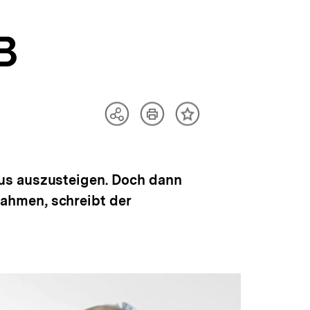
B
Artikel
Teilen
Inhalt
drucken
Optionen
merken
anzeigen
dus auszusteigen. Doch dann
ahmen, schreibt der