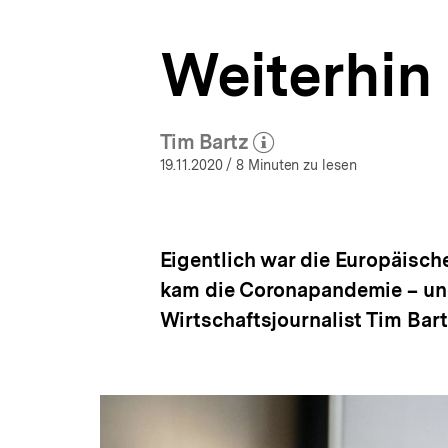
bpb.de
a
t
Weiterhin 
i
o
n
Tim Bartz
(Mehr zum Autor)
öffnen
19.11.2020
/ 8 Minuten zu lesen
Eigentlich war die Europäisc
kam die Coronapandemie – und
Wirtschaftsjournalist Tim Bart