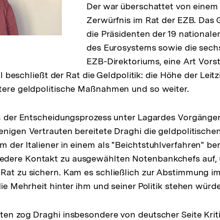
Der war überschattet von einem
Zerwürfnis im Rat der EZB. Das
die Präsidenten der 19 national
des Eurosystems sowie die sechs
EZB-Direktoriums, eine Art Vors
ell beschließt der Rat die Geldpolitik: die Höhe der Leit
tere geldpolitische Maßnahmen und so weiter.
ah der Entscheidungsprozess unter Lagardes Vorgänge
enigen Vertrauten bereitete Draghi die geldpolitisc
 der Italiener in einem als "Beichtstuhlverfahren" b
dere Kontakt zu ausgewählten Notenbankchefs auf, 
Rat zu sichern. Kam es schließlich zur Abstimmung im
die Mehrheit hinter ihm und seiner Politik stehen würde
ten zog Draghi insbesondere von deutscher Seite Kritik