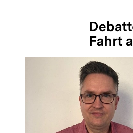
Debatt
Fahrt 
In
Lightbox
öffnen