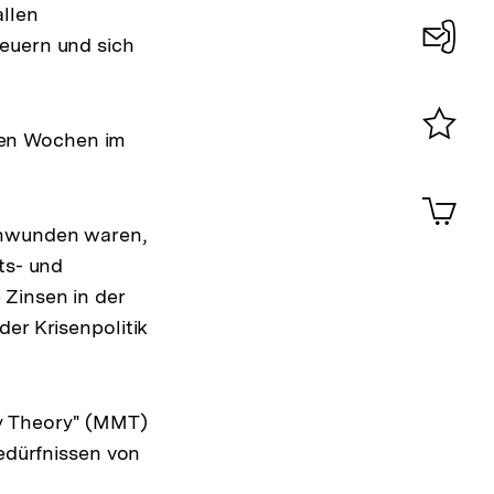
allen
neuern und sich
Konta
0
gen Wochen im
Merklist
ansehen
0
Artik
im
chwunden waren,
Shop-
ts- und
Warenko
ansehen
 Zinsen in der
er Krisenpolitik
y Theory" (MMT)
Bedürfnissen von