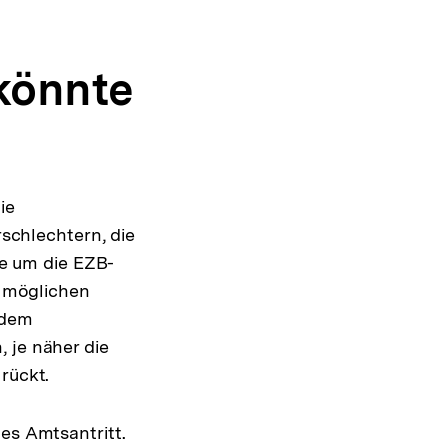
könnte
ie
rschlechtern, die
te um die EZB-
n möglichen
 dem
 je näher die
rückt.
es Amtsantritt.