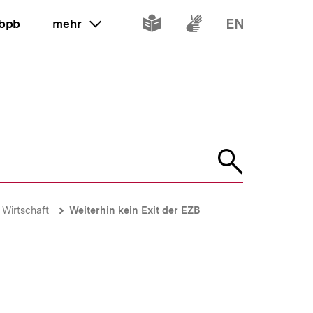
Inhalte
Inhalte
Inhalte
 bpb
mehr
ein oder ausklappen
in
in
in
leichter
Gebärdenspr
Englisch
Sprache
Suche
öffnen
 Wirtschaft
Weiterhin kein Exit der EZB