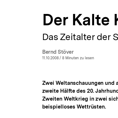
bpb.de
a
t
Der Kalte
i
o
n
Das Zeitalter der
Bernd Stöver
11.10.2008
/ 8 Minuten zu lesen
Zwei Weltanschauungen und auf
zweite Hälfte des 20. Jahrhun
Zweiten Weltkrieg in zwei sic
beispielloses Wettrüsten.