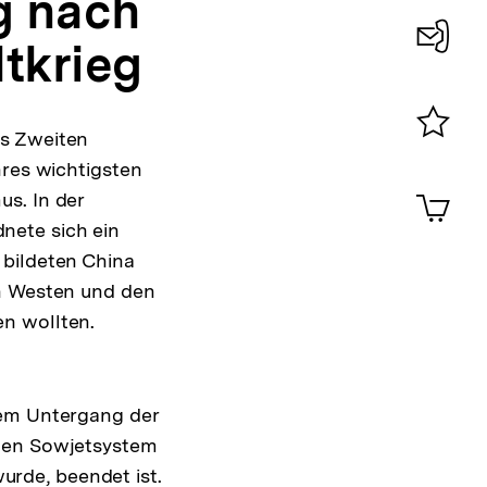
g nach
tkrieg
Konta
0
es Zweiten
Merklist
hres wichtigsten
ansehen
0
Artik
s. In der
im
nete sich ein
Shop-
 bildeten China
Warenko
ansehen
en Westen und den
n wollten.
dem Untergang der
chen Sowjetsystem
wurde, beendet ist.