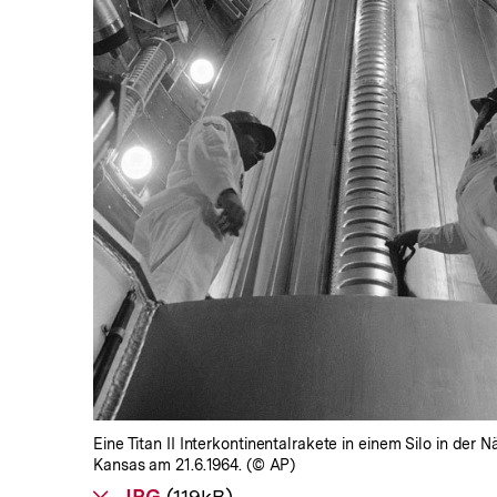
In
Lightbox
öffnen
Eine Titan II Interkontinentalrakete in einem Silo in der 
Kansas am 21.6.1964. (© AP)
Als
JPG
herunterladen
(119kB)