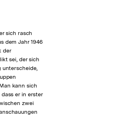
er sich rasch
us dem Jahr 1946
 der
kt sei, der sich
g unterscheide,
ruppen
 Man kann sich
dass er in erster
zwischen zwei
tanschauungen