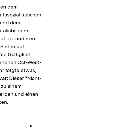
chen dem
tssozialistischen
n und dem
talistischen,
uf der anderen
 Seiten auf
e Gültigkeit.
nnenen Ost-West-
r folgte etwas,
ar: Dieser "Nicht-
 zu einem
erden und einen
ten.