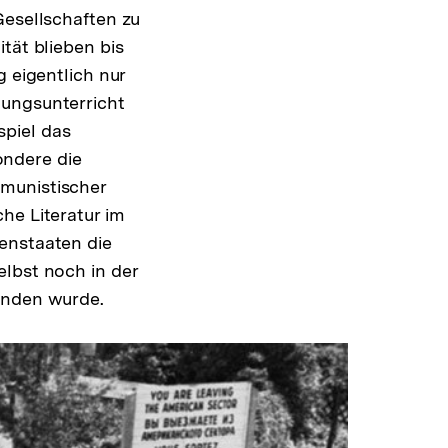
Gesellschaften zu
tät blieben bis
g eigentlich nur
uungsunterricht
spiel das
ondere die
mmunistischer
he Literatur im
enstaaten die
elbst noch in der
tanden wurde.