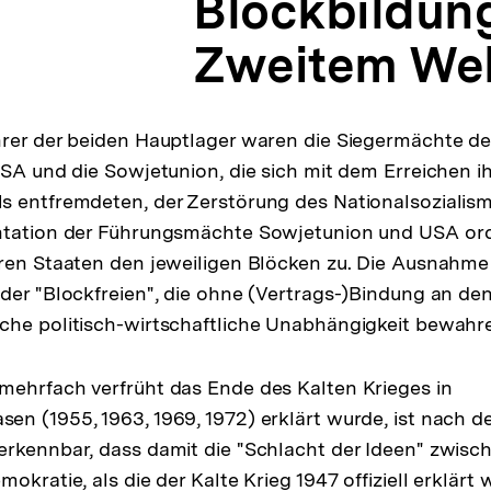
Blockbildun
Zweitem Wel
hrer der beiden Hauptlager waren die Siegermächte d
USA und die Sowjetunion, die sich mit dem Erreichen i
 entfremdeten, der Zerstörung des Nationalsozialismu
ntation der Führungsmächte Sowjetunion und USA ord
ren Staaten den jeweiligen Blöcken zu. Die Ausnahme
der "Blockfreien", die ohne (Vertrags-)Bindung an d
che politisch-wirtschaftliche Unabhängigkeit bewahre
mehrfach verfrüht das Ende des Kalten Krieges in
n (1955, 1963, 1969, 1972) erklärt wurde, ist nach 
erkennbar, dass damit die "Schlacht der Ideen" zwis
okratie, als die der Kalte Krieg 1947 offiziell erklärt 