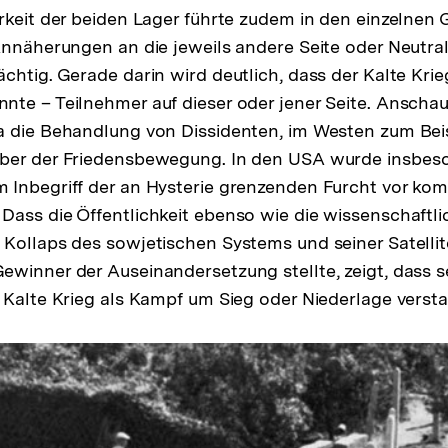
rkeit der beiden Lager führte zudem in den einzelnen 
Annäherungen an die jeweils andere Seite oder Neutrali
chtig. Gerade darin wird deutlich, dass der Kalte Krie
te – Teilnehmer auf dieser oder jener Seite. Anscha
a die Behandlung von Dissidenten, im Westen zum Bei
ber der Friedensbewegung. In den USA wurde insbes
 Inbegriff der an Hysterie grenzenden Furcht vor ko
ass die Öffentlichkeit ebenso wie die wissenschaftlic
Kollaps des sowjetischen Systems und seiner Satellit
winner der Auseinandersetzung stellte, zeigt, dass s
 Kalte Krieg als Kampf um Sieg oder Niederlage vers