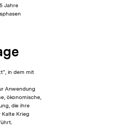
5 Jahre
nsphasen
age
t", in dem mit
 zur Anwendung
che, ökonomische,
ng, die ihre
 Kalte Krieg
ührt.