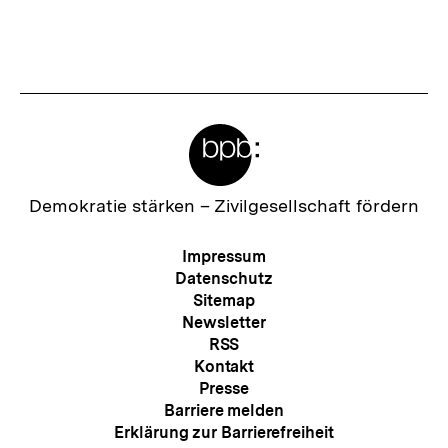
h
s
t
e
Meta-
r
Links
I
n
Zur
Demokratie stärken –
Zivilgesellschaft fördern
Startseite
h
der
Meta-
Impressum
a
bpb
Navigation
Datenschutz
l
Sitemap
Newsletter
t
RSS
:
Kontakt
Presse
Barriere melden
Erklärung zur Barrierefreiheit