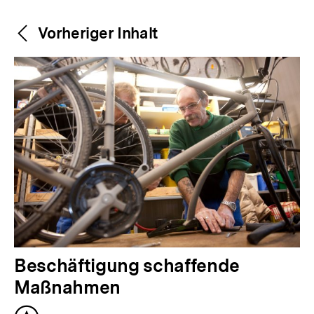
Weitere
Content-
Vorheriger Inhalt
Navigation
Inhalte
V
Beschäftigung schaffende
o
Maßnahmen
r