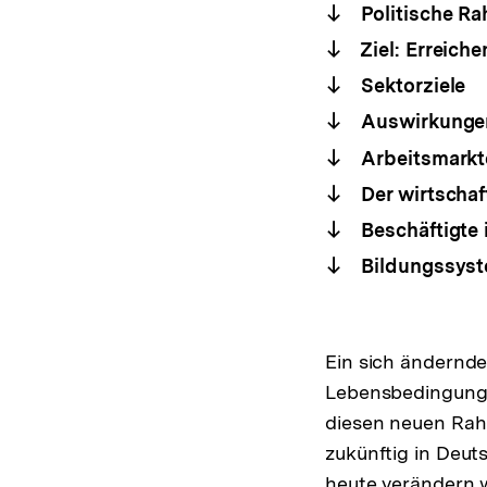
Politische R
Ziel: Erreiche
Sektorziele
Auswirkungen
Arbeitsmarkt
Der wirtschaf
Beschäftigte
Bildungssys
Ein sich ändernde
Lebensbedingunge
diesen neuen Rah
zukünftig in Deut
heute verändern 