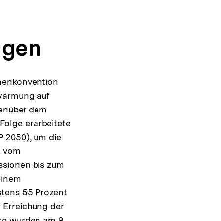
ngen
hmenkonvention
rwärmung auf
egenüber dem
 Folge erarbeitete
P 2050), um die
6 vom
ssionen bis zum
einem
stens 55 Prozent
 Erreichung der
ese wurden am 9.