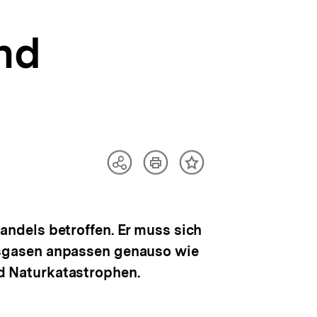
nd
Artikel
Teilen
Inhalt
drucken
Optionen
merken
anzeigen
ndels betroffen. Er muss sich
usgasen anpassen genauso wie
d Naturkatastrophen.