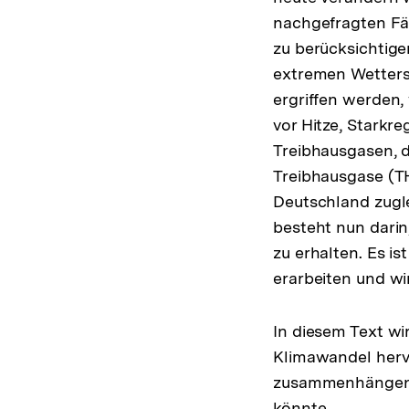
nachgefragten Fäh
zu berücksichtige
extremen Wetter
ergriffen werden
vor Hitze, Starkr
Treibhausgasen, d
Treibhausgase (TH
Deutschland zugl
besteht nun darin
zu erhalten. Es i
erarbeiten und wi
In diesem Text w
Klimawandel herv
zusammenhängen u
könnte.