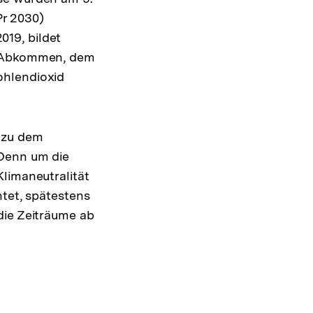
r 2030)
19, bildet
er Abkommen, dem
ohlendioxid
 zu dem
 Denn um die
limaneutralität
htet, spätestens
die Zeiträume ab