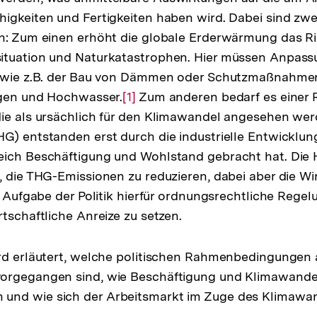
igkeiten und Fertigkeiten haben wird. Dabei sind zw
n: Zum einen erhöht die globale Erderwärmung das Ri
situation und Naturkatastrophen. Hier müssen Anp
, wie z.B. der Bau von Dämmen oder Schutzmaßnahm
egen und Hochwasser.
Zur
[1]
Zum anderen bedarf es einer 
ie als ursächlich für den Klimawandel angesehen wer
Auflösung
G) entstanden erst durch die industrielle Entwicklun
der
eich Beschäftigung und Wohlstand gebracht hat. Die
Fußnote
, die THG-Emissionen zu reduzieren, dabei aber die Wi
st Aufgabe der Politik hierfür ordnungsrechtliche Rege
rtschaftliche Anreize zu setzen.
ird erläutert, welche politischen Rahmenbedingungen
orgegangen sind, wie Beschäftigung und Klimawande
nd wie sich der Arbeitsmarkt im Zuge des Klimawan