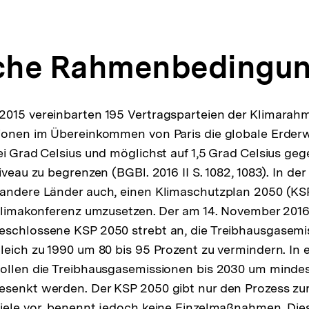
sche Rahmenbedingu
2015 vereinbarten 195 Vertragsparteien der Klimara
tionen im Übereinkommen von Paris die globale Erde
ei Grad Celsius und möglichst auf 1,5 Grad Celsius g
iveau zu begrenzen (BGBl. 2016 II S. 1082, 1083). In der
 andere Länder auch, einen Klimaschutzplan 2050 (KS
 Klimakonferenz umzusetzen. Der am 14. November 201
eschlossene KSP 2050 strebt an, die Treibhausgasemi
leich zu 1990 um 80 bis 95 Prozent zu vermindern. In 
sollen die Treibhausgasemissionen bis 2030 um minde
senkt werden. Der KSP 2050 gibt nur den Prozess zur
ziele vor, benennt jedoch keine Einzelmaßnahmen. Di