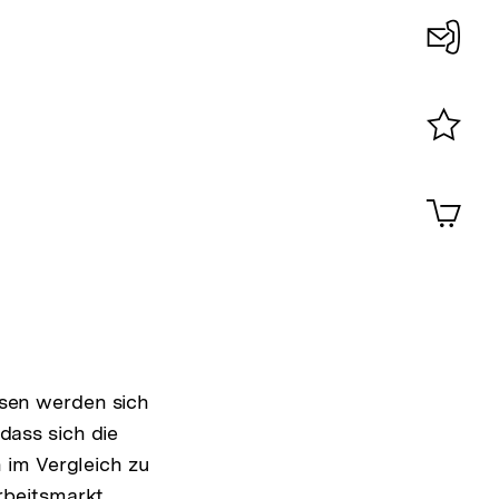
Konta
0
Merklist
ansehen
0
Artik
im
Shop-
Warenko
ansehen
sen werden sich
ass sich die
 im Vergleich zu
rbeitsmarkt