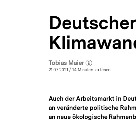
a
t
Deutscher
i
o
n
Klimawan
Tobias Maier
(Mehr zum Autor)
öffnen
21.07.2021
/ 14 Minuten zu lesen
Auch der Arbeitsmarkt in Deu
an veränderte politische Ra
an neue ökologische Rahmenb