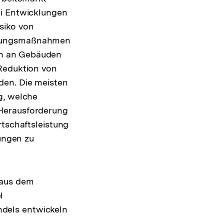
ei Entwicklungen
siko von
assungsmaßnahmen
en an Gebäuden
Reduktion von
den. Die meisten
g, welche
 Herausforderung
rtschaftsleistung
lungen zu
 aus dem
l
dels entwickeln