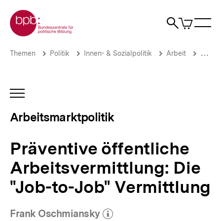
Direkt
Zur Startseite der bpb
zum
0
Artikel
Sho
Seiteninhalt
im
Naviga
Suche
springen
War
öffne
öffnen
öff
Pfadnavigation
Präventive
Brotkrümelnavigation
Themen
Politik
Innen- & Sozialpolitik
Arbeit
Arbeit
öffentliche
Arbeitsvermittlung:
Die
"Job-
INHALTSNAVIGATION
to-
ÖFFNEN
Job"
Arbeitsmarktpolitik
Vermittlung
|
Arbeitsmarktpolitik
Präventive öffentliche
|
bpb.de
Arbeitsvermittlung: Die
"Job-to-Job" Vermittlung
Frank Oschmiansky
(Mehr zum Autor)