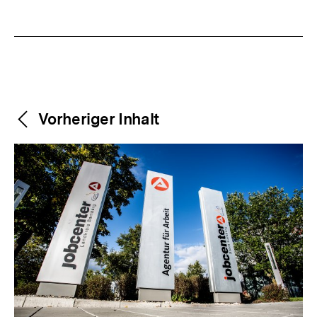
Weitere
Content-
Vorheriger Inhalt
Navigation
Inhalte