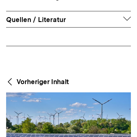
auf
Quellen / Literatur
Fussnoten
Weitere
Content-
Vorheriger Inhalt
Navigation
Inhalte