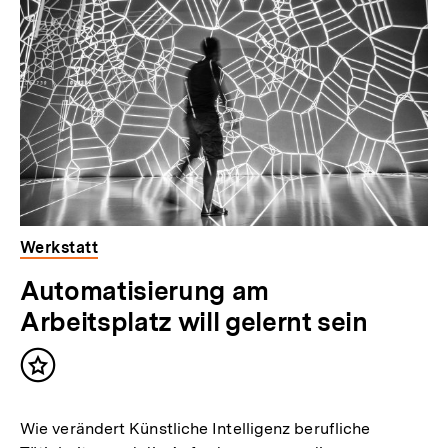
weitere
h
Inhalte
a
l
t
:
Werkstatt
Automatisierung am
Arbeitsplatz will gelernt sein
Inhalt
merken
Wie verändert Künstliche Intelligenz berufliche