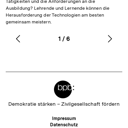
Tätigkeiten und die Anforderungen an die
Ausbildung? Lehrende und Lernende können die
Herausforderung der Technologien am besten
gemeinsam meistern.
1
/
6
Vorherigen
Nächs
Karussellinhalt
von
Inhalt
Inhalt
anzeigen
anzei
Meta-
Links
Zur
Demokratie stärken –
Zivilgesellschaft fördern
Startseite
der
Meta-
Impressum
bpb
Navigation
Datenschutz