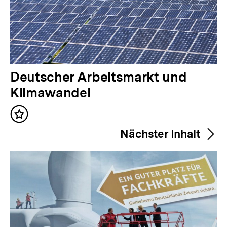
V
Deutscher Arbeitsmarkt und
o
Klimawandel
r
Inhalt
h
merken
Nächster Inhalt
e
r
i
g
e
r