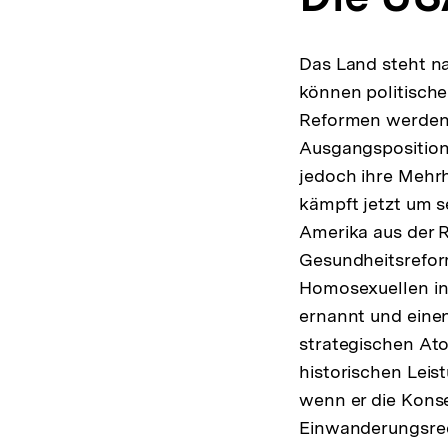
Das Land steht na
können politische
Reformen werden w
Ausgangsposition 
jedoch ihre Mehrh
kämpft jetzt um s
Amerika aus der Re
Gesundheitsrefor
Homosexuellen in 
ernannt und einen
strategischen Ato
historischen Leis
wenn er die Kons
Einwanderungsrech