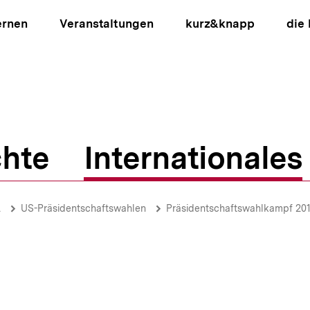
ernen
Veranstaltungen
kurz&knapp
die
hte
Internationales
ion
A
US-Präsidentschaftswahlen
Präsidentschaftswahlkampf 20