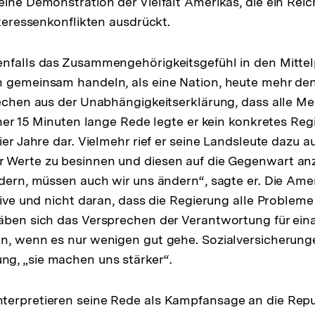
eine Demonstration der Vielfalt Amerikas, die ein Rei
nteressenkonflikten ausdrückt.
nfalls das Zusammengehörigkeitsgefühl in den Mittel
 gemeinsam handeln, als eine Nation, heute mehr denn
rechen aus der Unabhängigkeitserklärung, dass alle M
einer 15 Minuten lange Rede legte er kein konkretes 
ier Jahre dar. Vielmehr rief er seine Landsleute dazu au
 Werte zu besinnen und diesen auf die Gegenwart a
ndern, müssen auch wir uns ändern“, sagte er. Die Ame
ative und nicht daran, dass die Regierung alle Problem
äben sich das Versprechen der Verantwortung für ein
n, wenn es nur wenigen gut gehe. Sozialversicherung
g, „sie machen uns stärker“.
erpretieren seine Rede als Kampfansage an die Repub