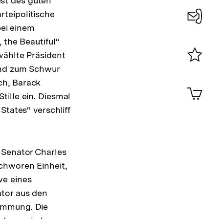
st des guten
teipolitische
bei einem
Konta
 the Beautiful“
0
wählte Präsident
and zum Schwur
Merklist
ansehen
ch, Barack
0
Artik
im
ille ein. Diesmal
Shop-
States“ verschliff
Warenko
ansehen
 Senator Charles
chworen Einheit,
we eines
ator aus den
tammung. Die