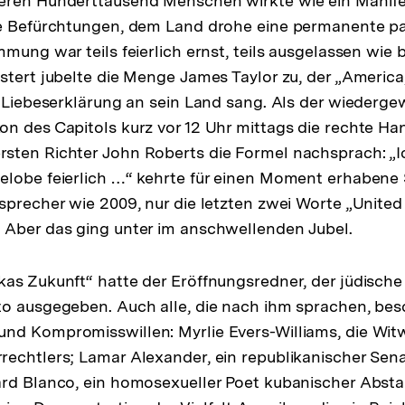
eren Hunderttausend Menschen wirkte wie ein Manife
e Befürchtungen, dem Land drohe eine permanente par
mung war teils feierlich ernst, teils ausgelassen wie 
stert jubelte die Menge James Taylor zu, der „America,
e Liebeserklärung an sein Land sang. Als der wiederge
on des Capitols kurz vor 12 Uhr mittags die rechte H
sten Richter John Roberts die Formel nachsprach: „I
lobe feierlich …“ kehrte für einen Moment erhabene St
sprecher wie 2009, nur die letzten zwei Worte „United 
 Aber das ging unter im anschwellenden Jubel.
as Zukunft“ hatte der Eröffnungsredner, der jüdische
o ausgegeben. Auch alle, die nach ihm sprachen, bes
nd Kompromisswillen: Myrlie Evers-Williams, die Wit
echtlers; Lamar Alexander, ein republikanischer Sen
ard Blanco, ein homosexueller Poet kubanischer Abs