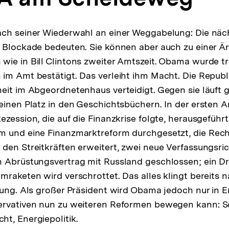
ch seiner Wiederwahl an einer Weggabelung: Die näch
 Blockade bedeuten. Sie können aber auch zu einer Ä
ie in Bill Clintons zweiter Amtszeit. Obama wurde tr
im Amt bestätigt. Das verleiht ihm Macht. Die Repub
eit im Abgeordnetenhaus verteidigt. Gegen sie läuft 
einen Platz in den Geschichtsbüchern. In der ersten A
zession, die auf die Finanzkrise folgte, herausgeführt.
m und eine Finanzmarktreform durchgesetzt, die Rec
den Streitkräften erweitert, zwei neue Verfassungsri
 Abrüstungsvertrag mit Russland geschlossen; ein Dri
mraketen wird verschrottet. Das alles klingt bereits n
tung. Als großer Präsident wird Obama jedoch nur in E
ervativen nun zu weiteren Reformen bewegen kann: 
t, Energiepolitik.