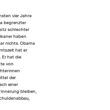
sten vier Jahre
ra begrenzter
otz schlechter
likaner haben
gar nichts. Obama
mtszeit hat er
 Er hat die
hte von
chterinnen
ttel der
ach einer
rinnerung bleiben,
Schuldenabbau,