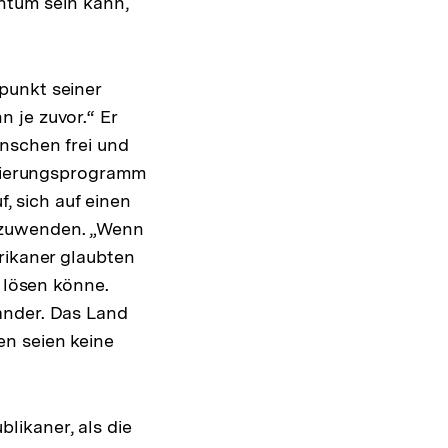
chtum sein kann,
punkt seiner
 je zuvor.“ Er
enschen frei und
Regierungsprogramm
f, sich auf einen
nzuwenden. „Wenn
rikaner glaubten
e lösen könne.
ander. Das Land
en seien keine
likaner, als die