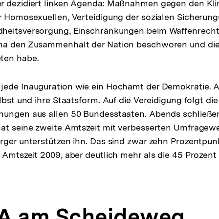
r dezidiert linken Agenda: Maßnahmen gegen den Kl
er Homosexuellen, Verteidigung der sozialen Sicheru
heitsversorgung, Einschränkungen beim Waffenrecht
ma den Zusammenhalt der Nation beschworen und die
ten habe.
jede Inauguration wie ein Hochamt der Demokratie. A
lbst und ihre Staatsform. Auf die Vereidigung folgt die 
nungen aus allen 50 Bundesstaaten. Abends schließe
hat seine zweite Amtszeit mit verbesserten Umfragew
rger unterstützen ihn. Das sind zwar zehn Prozentpun
 Amtszeit 2009, aber deutlich mehr als die 45 Prozen
SA am Scheideweg