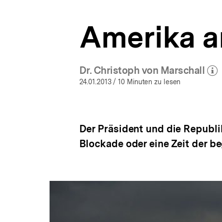
a
t
Amerika 
i
o
n
Dr. Christoph von Marschall
(Mehr zum Auto
öff
24.01.2013
/ 10 Minuten zu lesen
Der Präsident und die Republi
Blockade oder eine Zeit der 