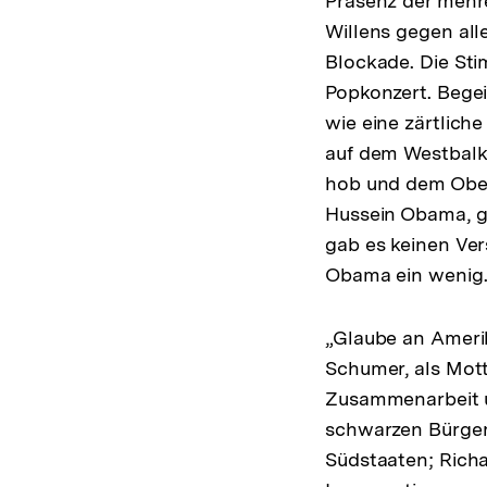
Präsenz der mehr
Willens gegen all
Blockade. Die Stim
Popkonzert. Begei
wie eine zärtlich
auf dem Westbalk
hob und dem Ober
Hussein Obama, ge
gab es keinen Ver
Obama ein wenig.
„Glaube an Amerik
Schumer, als Mott
Zusammenarbeit u
schwarzen Bürgerr
Südstaaten; Rich