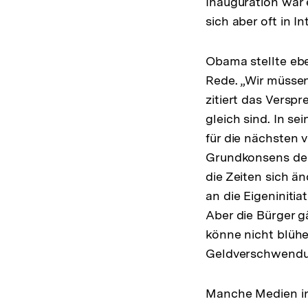
Inauguration war 
sich aber oft in I
Obama stellte ebe
Rede. „Wir müssen
zitiert das Versp
gleich sind. In s
für die nächsten v
Grundkonsens der
die Zeiten sich ä
an die Eigeniniti
Aber die Bürger g
könne nicht blühe
Geldverschwendun
Manche Medien int