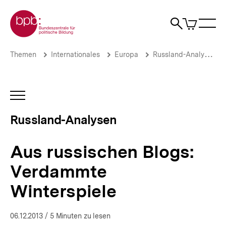
Direkt
Zur Startseite der bpb
zum
0
Artikel
Sho
Seiteninhalt
im
Naviga
Suche
springen
War
öffne
öffnen
öff
Pfadnavigation
Aus
Brotkrümelnavigation
Themen
Internationales
Europa
Russland-Analysen
russischen
Blogs:
Verdammte
Winterspiele
INHALTSNAVIGATION
|
ÖFFNEN
Russland-
Russland-Analysen
Analysen
|
bpb.de
Aus russischen Blogs:
Verdammte
Winterspiele
06.12.2013
/ 5 Minuten zu lesen