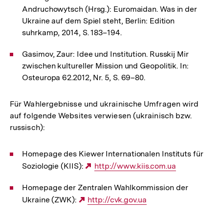
Andruchowytsch (Hrsg.): Euromaidan. Was in der
Ukraine auf dem Spiel steht, Berlin: Edition
suhrkamp, 2014, S. 183–194.
Gasimov, Zaur: Idee und Institution. Russkij Mir
zwischen kultureller Mission und Geopolitik. In:
Osteuropa 62.2012, Nr. 5, S. 69–80.
Für Wahlergebnisse und ukrainische Umfragen wird
auf folgende Websites verwiesen (ukrainisch bzw.
russisch):
Homepage des Kiewer Internationalen Instituts für
Soziologie (KIIS):
Externer
http://www.kiis.com.ua
Link:
Homepage der Zentralen Wahlkommission der
Ukraine (ZWK):
Externer
http://cvk.gov.ua
Link: