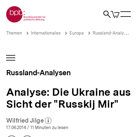
Direkt
Zur Startseite der bpb
zum
0
Artikel
Sho
Seiteninhalt
im
Naviga
Suche
springen
War
öffne
öffnen
öff
Pfadnavigation
Analyse:
Brotkrümelnavigation
Themen
Internationales
Europa
Russland-Analysen
Die
Ukraine
aus
Sicht
INHALTSNAVIGATION
der
ÖFFNEN
"Russkij
Russland-Analysen
Mir"
|
Russland-
Analyse: Die Ukraine aus
Analysen
|
Sicht der "Russkij Mir"
bpb.de
Wilfried Jilge
(Mehr zum Autor)
öffnen
17.06.2014
/ 11 Minuten zu lesen