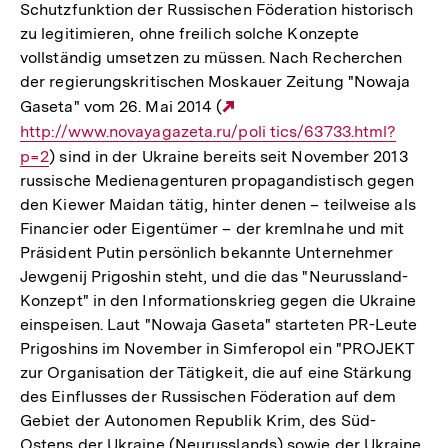
Schutzfunktion der Russischen Föderation historisch
zu legitimieren, ohne freilich solche Konzepte
vollständig umsetzen zu müssen. Nach Recherchen
der regierungskritischen Moskauer Zeitung "Nowaja
Gaseta" vom 26. Mai 2014 (
Externer
http://www.novayagazeta.ru/poli tics/63733.html?
Link:
p=2
) sind in der Ukraine bereits seit November 2013
russische Medienagenturen propagandistisch gegen
den Kiewer Maidan tätig, hinter denen – teilweise als
Financier oder Eigentümer – der kremlnahe und mit
Präsident Putin persönlich bekannte Unternehmer
Jewgenij Prigoshin steht, und die das "Neurussland-
Konzept" in den Informationskrieg gegen die Ukraine
einspeisen. Laut "Nowaja Gaseta" starteten PR-Leute
Prigoshins im November in Simferopol ein "PROJEKT
zur Organisation der Tätigkeit, die auf eine Stärkung
des Einflusses der Russischen Föderation auf dem
Gebiet der Autonomen Republik Krim, des Süd-
Ostens der Ukraine (Neurusslands) sowie der Ukraine