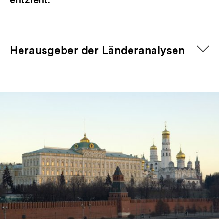
entzieht.
auf
Herausgeber der Länderanalysen