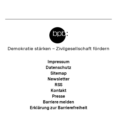
Fussnoten
Meta-
Links
Zur
Demokratie stärken –
Zivilgesellschaft fördern
Startseite
der
Meta-
Impressum
bpb
Navigation
Datenschutz
Sitemap
Newsletter
RSS
Kontakt
Presse
Barriere melden
Erklärung zur Barrierefreiheit