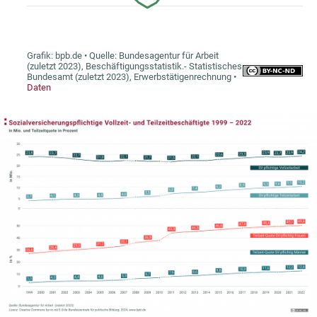
In
Lightbox
öffnen