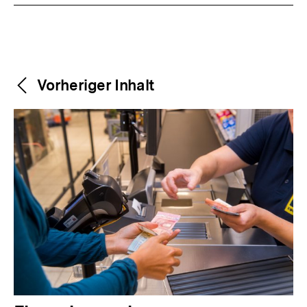
Weitere
Content-
Vorheriger Inhalt
Navigation
Inhalte