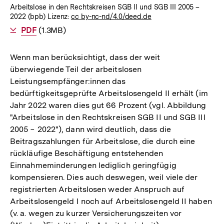
Arbeitslose in den Rechtskreisen SGB II und SGB III 2005 –
2022 (bpb) Lizenz:
cc by-nc-nd/4.0/deed.de
Als
PDF
herunterladen
(1.3MB)
Wenn man berücksichtigt, dass der weit
überwiegende Teil der arbeitslosen
Leistungsempfänger:innen das
bedürftigkeitsgeprüfte Arbeitslosengeld II erhält (im
Jahr 2022 waren dies gut 66 Prozent (vgl. Abbildung
"Arbeitslose in den Rechtskreisen SGB II und SGB III
2005 − 2022"), dann wird deutlich, dass die
Beitragszahlungen für Arbeitslose, die durch eine
rückläufige Beschäftigung entstehenden
Einnahmeminderungen lediglich geringfügig
kompensieren. Dies auch deswegen, weil viele der
registrierten Arbeitslosen weder Anspruch auf
Arbeitslosengeld I noch auf Arbeitslosengeld II haben
(v. a. wegen zu kurzer Versicherungszeiten vor