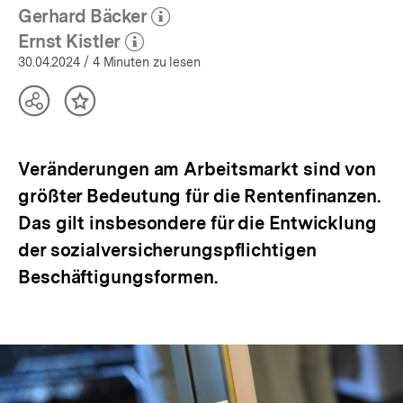
Gerhard Bäcker
(Mehr zum Autor)
öffnen
Ernst Kistler
(Mehr zum Autor)
öffnen
30.04.2024
/ 4 Minuten zu lesen
Teilen
Inhalt
Optionen
merken
anzeigen
Veränderungen am Arbeitsmarkt sind von
größter Bedeutung für die Rentenfinanzen.
Das gilt insbesondere für die Entwicklung
der sozialversicherungspflichtigen
Beschäftigungsformen.