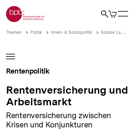
Direkt
Zur Startseite der bpb
zum
0
Artikel
Sho
Seiteninhalt
im
Naviga
Suche
springen
War
öffne
öffnen
öff
Pfadnavigation
Rentenversicherung
Brotkrümelnavigation
Themen
Politik
Innen- & Sozialpolitik
Soziale Lage
und
Arbeitsmarkt
|
Rentenpolitik
INHALTSNAVIGATION
|
ÖFFNEN
bpb.de
Rentenpolitik
Rentenversicherung und
Arbeitsmarkt
Rentenversicherung zwischen
Krisen und Konjunkturen