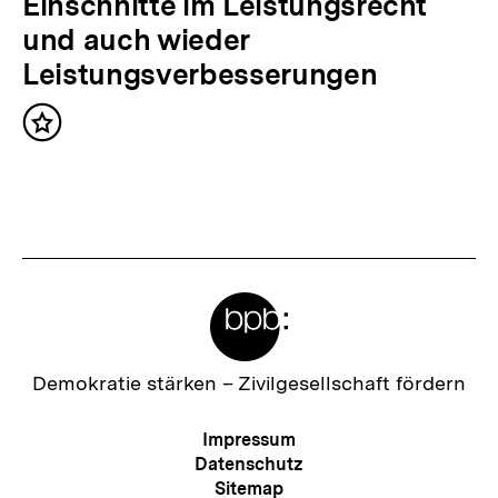
N
Einschnitte im Leistungsrecht
t
ä
und auch wieder
:
c
Leistungsverbesserungen
h
Inhalt
s
merken
t
e
r
I
Meta-
n
Links
h
a
Zur
Demokratie stärken –
Zivilgesellschaft fördern
Startseite
l
der
Meta-
Impressum
t
bpb
Navigation
Datenschutz
:
Sitemap