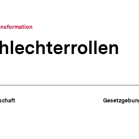
ansformation
lechterrollen
ffsnavigation
schaft
Gesetzgebun