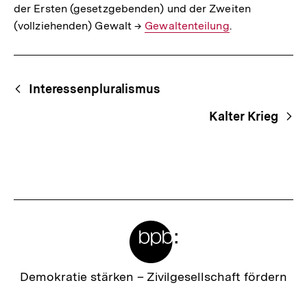
der Ersten (gesetzgebenden) und der Zweiten
(vollziehenden) Gewalt →
Interner
Gewaltenteilung
.
Link:
Fussnoten
Begriffsnavigation
Content-
Interessenpluralismus
Navigation
Kalter Krieg
Meta-
Links
Zur
Demokratie stärken –
Zivilgesellschaft fördern
Startseite
der