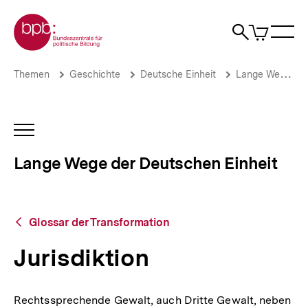
Direkt
Zur Startseite der bpb
zum
0
Artikel
Sho
Seiteninhalt
im
Naviga
Suche
springen
War
öffne
öffnen
öff
Pfadnavigation
Jurisdiktion
Brotkrümelnavigation
Themen
Geschichte
Deutsche Einheit
Lange Wege der Deutschen Einheit
|
Lange
Wege
der
INHALTSNAVIGATION
Deutschen
ÖFFNEN
Einheit
Lange Wege der Deutschen Einheit
|
bpb.de
Zurück
Glossar der Transformation
zur
Übersicht
Jurisdiktion
Rechtssprechende Gewalt, auch Dritte Gewalt, neben