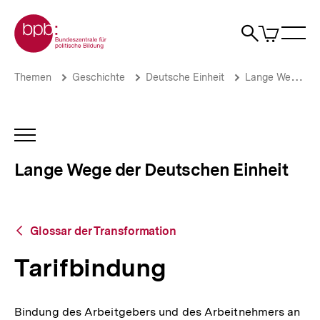
Direkt
Zur Startseite der bpb
zum
0
Artikel
Sho
Seiteninhalt
im
Naviga
Suche
springen
War
öffne
öffnen
öff
Pfadnavigation
Tarifbindung
Brotkrümelnavigation
Themen
Geschichte
Deutsche Einheit
Lange Wege der Deutschen Einheit
|
Lange
Wege
der
INHALTSNAVIGATION
Deutschen
ÖFFNEN
Einheit
Lange Wege der Deutschen Einheit
|
bpb.de
Zurück
Glossar der Transformation
zur
Übersicht
Tarifbindung
Bindung des Arbeitgebers und des Arbeitnehmers an