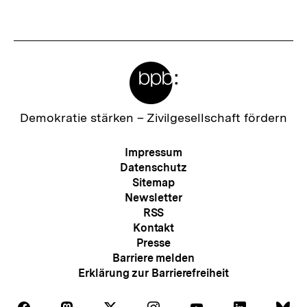
Meta-
Links
Zur
Demokratie stärken –
Zivilgesellschaft fördern
Startseite
der
Meta-
Impressum
bpb
Navigation
Datenschutz
Sitemap
Newsletter
RSS
Kontakt
Presse
Barriere melden
Erklärung zur Barrierefreiheit