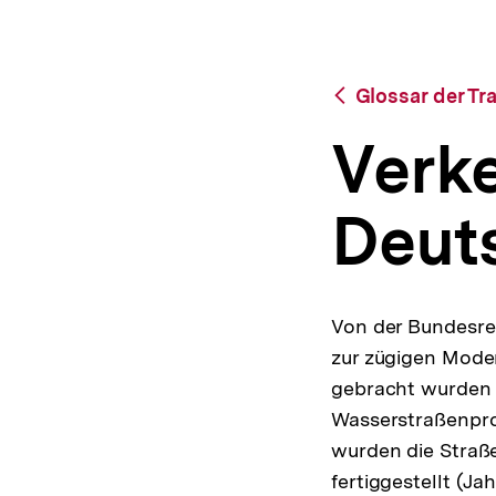
|
a
bpb.de
t
i
o
Zurück
Glossar der Tr
n
zur
Übersicht
Verk
Deuts
Von der Bundesre
zur zügigen Moder
gebracht wurden 
Wasserstraßenproj
wurden die Straß
fertiggestellt (Ja