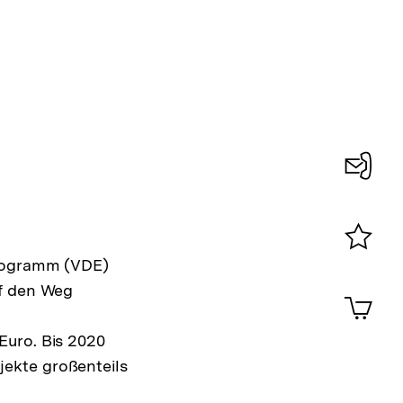
Konta
0
programm (VDE)
Merklist
ansehen
uf den Weg
0
Artik
im
Shop-
Euro. Bis 2020
Warenko
ekte großenteils
ansehen