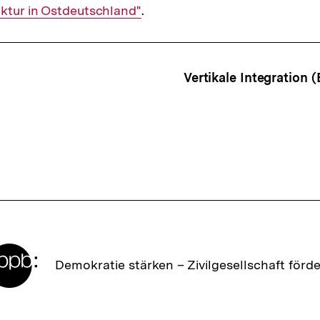
uktur in Ostdeutschland"
.
ffsnavigation
Vertikale Integration 
Zur
Demokratie stärken –
Zivilgesellschaft förd
Startseite
der
bpb