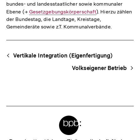
bundes- und landesstaatlicher sowie kommunaler
Ebene (→
Interner
Gesetzgebungskörperschaft
). Hierzu zählen
der Bundestag, die Landtage, Kreistage,
Link:
Gemeinderäte sowie z.T. Kommunalverbände.
Fussnoten
Begriffsnavigation
Content-
Vertikale Integration (Eigenfertigung)
Navigation
Volkseigener Betrieb
Meta-
Links