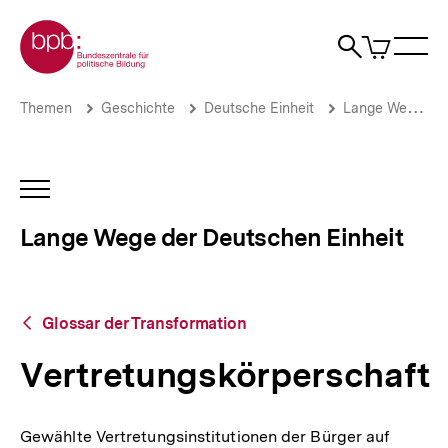
Direkt
Zur Startseite der bpb
zum
0
Artikel
Sho
Seiteninhalt
im
Naviga
Suche
springen
War
öffne
öffnen
öff
Pfadnavigation
Vertretungskörperschaft
Brotkrümelnavigation
Themen
Geschichte
Deutsche Einheit
Lange Wege der Deutschen Einheit
|
Lange
Wege
der
INHALTSNAVIGATION
Deutschen
ÖFFNEN
Einheit
Lange Wege der Deutschen Einheit
|
bpb.de
Zurück
Glossar der Transformation
zur
Übersicht
Vertretungskörperschaft
Gewählte Vertretungsinstitutionen der Bürger auf