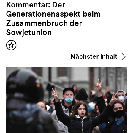
V
Kommentar: Der
o
Generationenaspekt beim
r
Zusammenbruch der
h
Sowjetunion
e
Inhalt
r
merken
Nächster Inhalt
i
g
e
r
I
n
h
a