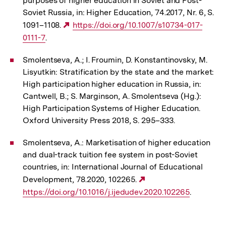
purposes of higher education in Soviet and Post-
Soviet Russia, in: Higher Education, 74.2017, Nr. 6, S.
1091–1108.
Externer
https://doi.org/10.1007/s10734-017-
0111-7
.
Link:
Smolentseva, A.; I. Froumin, D. Konstantinovsky, M.
Lisyutkin: Stratification by the state and the market:
High participation higher education in Russia, in:
Cantwell, B.; S. Marginson, A. Smolentseva (Hg.):
High Participation Systems of Higher Education.
Oxford University Press 2018, S. 295–333.
Smolentseva, A.: Marketisation of higher education
and dual-track tuition fee system in post-Soviet
countries, in: International Journal of Educational
Development, 78.2020, 102265.
Externer
https://doi.org/10.1016/j.ijedudev.2020.102265
Link:
.
Fussnoten