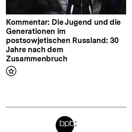
l
t
:
N
Kommentar: Die Jugend und die
ä
Generationen im
c
postsowjetischen Russland: 30
h
Jahre nach dem
s
Zusammenbruch
t
Inhalt
e
merken
r
I
n
h
Meta-
a
l