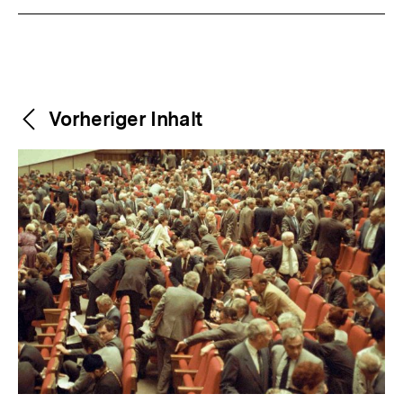
Weitere
Content-
Vorheriger Inhalt
Navigation
Inhalte