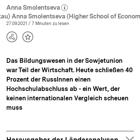
Anna Smolentseva
(Mehr zum Autor)
öffnen
au) Anna Smolentseva (Higher School of Econom
27.09.2021
/ 7 Minuten zu lesen
Teilen
Inhalt
Optionen
merken
anzeigen
Das Bildungswesen in der Sowjetunion
war Teil der Wirtschaft. Heute schließen 40
Prozent der RussInnen einen
Hochschulabschluss ab - ein Wert, der
keinen internationalen Vergleich scheuen
muss
auf
Herausgeber der Länderanalysen