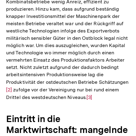
Kombinatsbetriebe wenig Anreiz, effizient zu
produzieren. Hinzu kam, dass aufgrund beständig
knapper Investitionsmittel der Maschinenpark der
meisten Betriebe veraltet war und der Rückgriff auf
westliche Technologien infolge des Exportverbots
militärisch sensibler Güter in den Ostblock legal nicht
möglich war. Um dies auszugleichen, wurden Kapital
und Technologie wo immer möglich durch einen
vermehrten Einsatz des Produktionsfaktors Arbeiter
setzt. Nicht zuletzt aufgrund der dadurch bedingt
arbeitsintensiven Produktionsweise lag die
Produktivität der ostdeutschen Betriebe Schätzungen
Zu
[2]
zufolge vor der Vereinigung nur bei rund einem
Au
Drittel des westdeutschen Niveaus.
Zur
[3]
de
Auflösung
Fu
der
Eintritt in die
Fußnote
Marktwirtschaft: mangelnde