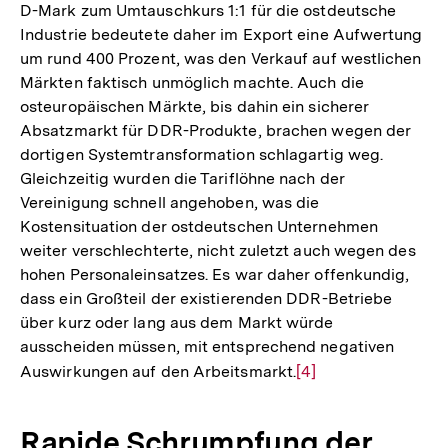
D-Mark zum Umtauschkurs 1:1 für die ostdeutsche
Industrie bedeutete daher im Export eine Aufwertung
um rund 400 Prozent, was den Verkauf auf westlichen
Märkten faktisch unmöglich machte. Auch die
osteuropäischen Märkte, bis dahin ein sicherer
Absatzmarkt für DDR-Produkte, brachen wegen der
dortigen Systemtransformation schlagartig weg.
Gleichzeitig wurden die Tariflöhne nach der
Vereinigung schnell angehoben, was die
Kostensituation der ostdeutschen Unternehmen
weiter verschlechterte, nicht zuletzt auch wegen des
hohen Personaleinsatzes. Es war daher offenkundig,
dass ein Großteil der existierenden DDR-Betriebe
über kurz oder lang aus dem Markt würde
ausscheiden müssen, mit entsprechend negativen
Auswirkungen auf den Arbeitsmarkt.
Zur
[4]
Auflösung
der
Rapide Schrumpfung der
Fußnote