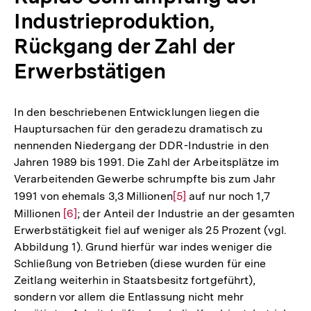
Industrieproduktion,
Rückgang der Zahl der
Erwerbstätigen
In den beschriebenen Entwicklungen liegen die
Hauptursachen für den geradezu dramatisch zu
nennenden Niedergang der DDR-Industrie in den
Jahren 1989 bis 1991. Die Zahl der Arbeitsplätze im
Verarbeitenden Gewerbe schrumpfte bis zum Jahr
1991 von ehemals 3,3 Millionen
Zur
[5]
auf nur noch 1,7
Millionen
Zur
[6]
; der Anteil der Industrie an der gesamten
Auflösung
Erwerbstätigkeit fiel auf weniger als 25 Prozent (vgl.
Auflösung
der
Abbildung 1). Grund hierfür war indes weniger die
der
Fußnote
Schließung von Betrieben (diese wurden für eine
Fußnote
Zeitlang weiterhin in Staatsbesitz fortgeführt),
sondern vor allem die Entlassung nicht mehr