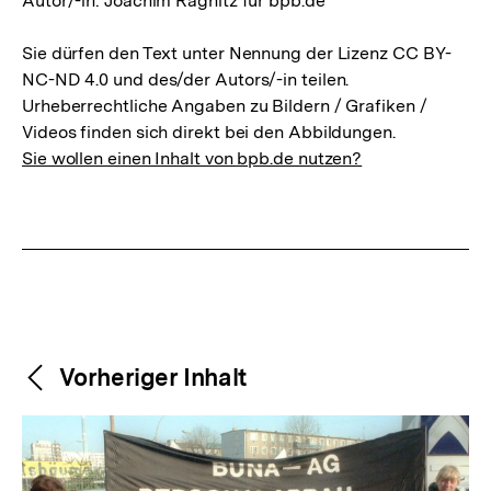
Autor/-in: Joachim Ragnitz für bpb.de
Sie dürfen den Text unter Nennung der Lizenz CC BY-
NC-ND 4.0 und des/der Autors/-in teilen.
Urheberrechtliche Angaben zu Bildern / Grafiken /
Videos finden sich direkt bei den Abbildungen.
Sie wollen einen Inhalt von bpb.de nutzen?
Weitere
Content-
Vorheriger Inhalt
Navigation
Inhalte