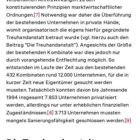
konstituierenden Prinzipien marktwirtschaftlicher
Ordnungen.
Zur
[7]
Notwendig war daher die Überführung
der bestehenden Unternehmen in private Hände,
Auflösung
womit organisatorisch die eigens hierfür gegründete
der
Treuhandanstalt betraut wurde (vgl. hierzu auch den
Fußnote
Beitrag "Die Treuhandanstalt"). Angesichts der Größe
der bestehenden Kombinate war dies jedoch nur
durch vorangehende Entflechtung möglich. So
entstanden im Laufe der Zeit aus den bestehenden
432 Kombinaten rund 12.000 Unternehmen, für die in
kurzer Zeit neue Eigentümer gesucht werden
mussten. Tatsächlich konnten davon bis Jahresende
1994 insgesamt 7.853 Unternehmen privatisiert
werden, allerdings nur unter erheblichen finanziellen
Zugeständnissen.
Zur
[8]
3.713 Unternehmen mussten
mangels Sanierungsfähigkeit geschlossen werden.
Auflösung
Zur
[9]
der
Auflö
Fußnote
der