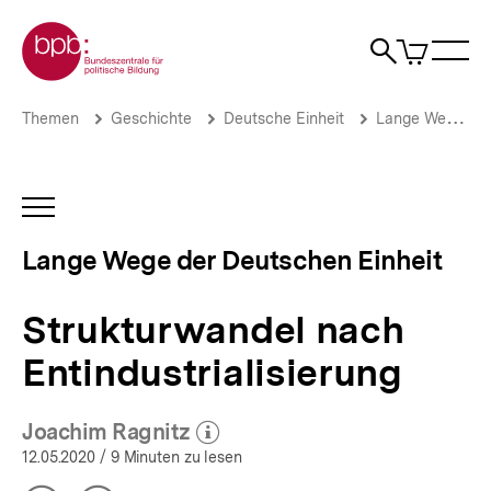
Direkt
Zur Startseite der bpb
zum
0
Artikel
Sho
Seiteninhalt
im
Naviga
Suche
springen
War
öffne
öffnen
öff
Pfadnavigation
Strukturwandel
Brotkrümelnavigation
Themen
Geschichte
Deutsche Einheit
Lange Wege der Deutschen Einheit
nach
Entindustrialisierung
|
Lange
INHALTSNAVIGATION
Wege
ÖFFNEN
der
Lange Wege der Deutschen Einheit
Deutschen
Einheit
|
Strukturwandel nach
bpb.de
Entindustrialisierung
Joachim Ragnitz
(Mehr zum Autor)
öffnen
12.05.2020
/ 9 Minuten zu lesen