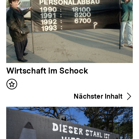
V
Wirtschaft im Schock
o
Inhalt
r
merken
Nächster Inhalt
h
e
r
i
g