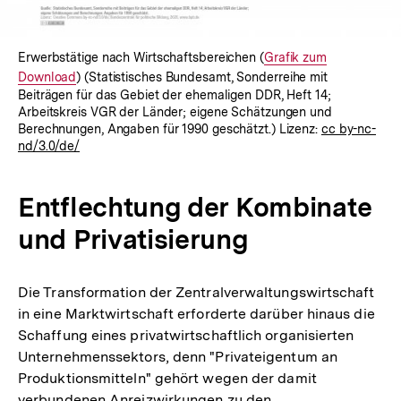
Erwerbstätige nach Wirtschaftsbereichen (
Interner
Grafik zum
Download
) (Statistisches Bundesamt, Sonderreihe mit
Link:
Beiträgen für das Gebiet der ehemaligen DDR, Heft 14;
Arbeitskreis VGR der Länder; eigene Schätzungen und
Berechnungen, Angaben für 1990 geschätzt.) Lizenz:
cc by-nc-
nd/3.0/de/
Entflechtung der Kombinate
und Privatisierung
Die Transformation der Zentralverwaltungswirtschaft
in eine Marktwirtschaft erforderte darüber hinaus die
Schaffung eines privatwirtschaftlich organisierten
Unternehmenssektors, denn "Privateigentum an
Produktionsmitteln" gehört wegen der damit
verbundenen Anreizwirkungen zu den