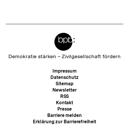
Meta-
Links
Zur
Demokratie stärken –
Zivilgesellschaft fördern
Startseite
der
Meta-
Impressum
bpb
Navigation
Datenschutz
Sitemap
Newsletter
RSS
Kontakt
Presse
Barriere melden
Erklärung zur Barrierefreiheit