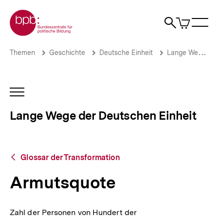
Direkt
Zur Startseite der bpb
zum
0
Artikel
Sho
Seiteninhalt
im
Naviga
Suche
springen
War
öffne
öffnen
öff
Pfadnavigation
Armutsquote
Brotkrümelnavigation
Themen
Geschichte
Deutsche Einheit
Lange Wege der Deutschen Einheit
|
Lange
Wege
der
INHALTSNAVIGATION
Deutschen
ÖFFNEN
Einheit
Lange Wege der Deutschen Einheit
|
bpb.de
Zurück
Glossar der Transformation
zur
Übersicht
Armutsquote
Zahl der Personen von Hundert der