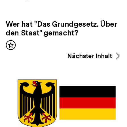
V
Wer hat "Das Grundgesetz. Über
o
den Staat" gemacht?
r
Inhalt
h
merken
Nächster Inhalt
e
r
i
g
e
r
I
n