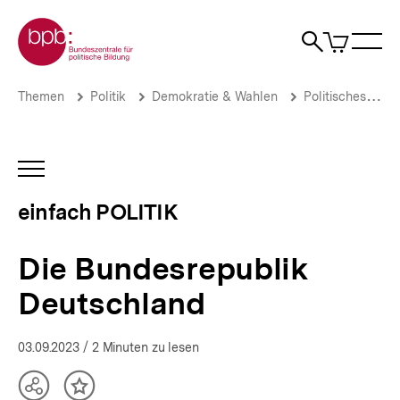
Direkt
Zur Startseite der bpb
zum
0
Artikel
Sho
Seiteninhalt
im
Naviga
Suche
springen
War
öffne
öffnen
öff
Pfadnavigation
Die
Brotkrümelnavigation
Themen
Politik
Demokratie & Wahlen
Politisches System
Bundesrepublik
Deutschland
|
einfach
INHALTSNAVIGATION
POLITIK
ÖFFNEN
|
einfach POLITIK
bpb.de
Die Bundesrepublik
Deutschland
03.09.2023
/ 2 Minuten zu lesen
Teilen
Inhalt