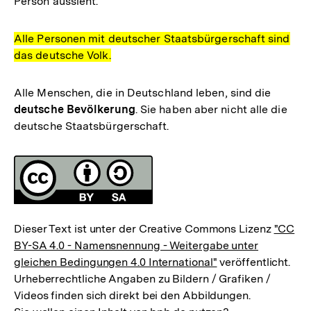
Person aussieht.
Alle Personen mit deutscher Staatsbürgerschaft sind
das deutsche Volk.
Alle Menschen, die in Deutschland leben, sind die
deutsche Bevölkerung
. Sie haben aber nicht alle die
deutsche Staatsbürgerschaft.
Fussnoten
Lizenz
Dieser Text ist unter der Creative Commons Lizenz
"CC
BY-SA 4.0 - Namensnennung - Weitergabe unter
gleichen Bedingungen 4.0 International"
veröffentlicht.
Urheberrechtliche Angaben zu Bildern / Grafiken /
Videos finden sich direkt bei den Abbildungen.